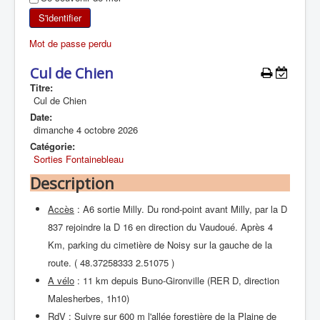
SKI DE RANDONNÉE
S'identifier
Mot de passe perdu
RANDONNÉE PÉDESTRE
Cul de Chien
RANDONNÉE SPORTIVE
Titre:
Cul de Chien
Date:
dimanche 4 octobre 2026
Catégorie:
Sorties Fontainebleau
Description
Accès
: A6 sortie Milly. Du rond-point avant Milly, par la D
837 rejoindre la D 16 en direction du Vaudoué. Après 4
Km, parking du cimetière de Noisy sur la gauche de la
route. ( 48.37258333 2.51075 )
A vélo
: 11 km depuis Buno-Gironville (RER D, direction
Malesherbes, 1h10)
RdV
: Suivre sur 600 m l'allée forestière de la Plaine de