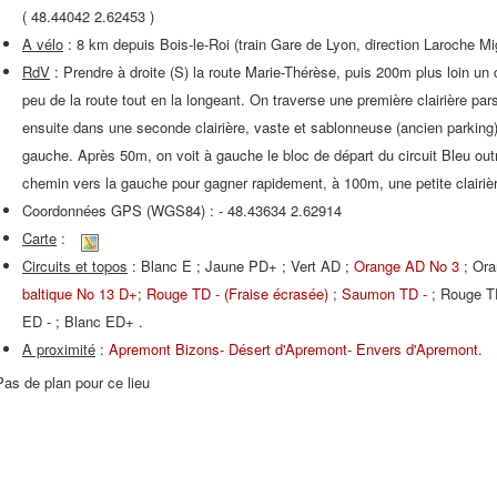
( 48.44042 2.62453 )
A vélo
: 8 km depuis Bois-le-Roi (train Gare de Lyon, direction Laroche Mi
RdV
: Prendre à droite (S) la route Marie-Thérèse, puis 200m plus loin un
peu de la route tout en la longeant. On traverse une première clairière pa
ensuite dans une seconde clairière, vaste et sablonneuse (ancien parking)
gauche. Après 50m, on voit à gauche le bloc de départ du circuit Bleu outr
chemin vers la gauche pour gagner rapidement, à 100m, une petite clairiè
Coordonnées GPS (WGS84) : - 48.43634 2.62914
Carte
:
Circuits et topos
: Blanc E ; Jaune PD+ ; Vert AD ;
Orange AD No 3
; Or
baltique No 13 D+
;
Rouge TD - (Fraise écrasée)
;
Saumon TD -
; Rouge T
ED - ; Blanc ED+ .
A proximité
:
Apremont Bizons
-
Désert d'Apremont
-
Envers d'Apremont.
Pas de plan pour ce lieu