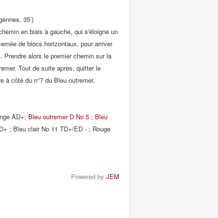
gennes, 35’)
 chemin en biais à gauche, qui s'éloigne un
rsemée de blocs horizontaux, pour arriver
. Prendre alors le premier chemin sur la
emer. Tout de suite après, quitter le
re à côté du n°7 du Bleu outremer.
ange AD+;
Bleu outremer D No 5
;
Bleu
D+ ; Bleu clair No 11 TD+/ED - ; Rouge
Powered by
JEM