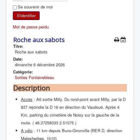
Se souvenir de moi
SKI DE RANDONNÉE
S'identifier
RANDONNÉE PÉDESTRE
Mot de passe perdu
RANDONNÉE SPORTIVE
Roche aux sabots
Titre:
Roche aux sabots
Date:
dimanche 6 décembre 2026
Catégorie:
Sorties Fontainebleau
Description
Accès
: A6 sortie Milly. Du rond-point avant Milly, par la D
837 rejoindre la D 16 en direction du Vaudoué. Après 4
Km, parking du cimetière de Noisy sur la gauche de la
route. ( 48.37258333 2.51075 )
A vélo
: 11 km depuis Buno-Gironville (RER D, direction
Malesherbes, 1h10)