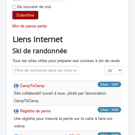
Se souvenir de moi
SKI DE RANDONNÉE
S'identifier
RANDONNÉE PÉDESTRE
Mot de passe perdu
Liens Internet
RANDONNÉE SPORTIVE
Ski de randonnée
Tous les sites utiles pour préparer ses courses à ski de rando
Champ de filtre
Affichage #
Clics : 1237
CampToCamp
Site collaboratif ouvert à tous, piloté par l'association
CampToCamp
Clics : 1023
Réglette de pente
Une réglette pour mesure la pente sur la carte à faire soi-
même
Clics : 1029