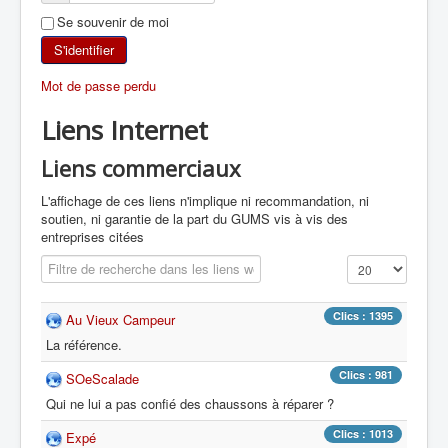
Se souvenir de moi
SKI DE RANDONNÉE
S'identifier
RANDONNÉE PÉDESTRE
Mot de passe perdu
Liens Internet
RANDONNÉE SPORTIVE
Liens commerciaux
L'affichage de ces liens n'implique ni recommandation, ni
soutien, ni garantie de la part du GUMS vis à vis des
entreprises citées
Champ de filtre
Affichage #
Clics : 1395
Au Vieux Campeur
La référence.
Clics : 981
SOeScalade
Qui ne lui a pas confié des chaussons à réparer ?
Clics : 1013
Expé