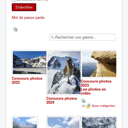
SKI DE RANDONNÉE
S'identifier
Mot de passe perdu
RANDONNÉE PÉDESTRE
RANDONNÉE SPORTIVE
Concours photos
Concours photos
2025
2023
Les photos en
vidéo
Concours photos
2024
Sous-catégories(1)