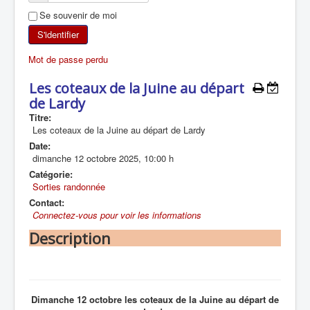
Se souvenir de moi
SKI DE RANDONNÉE
S'identifier
RANDONNÉE PÉDESTRE
Mot de passe perdu
RANDONNÉE SPORTIVE
Les coteaux de la Juine au départ
de Lardy
Titre:
Les coteaux de la Juine au départ de Lardy
Date:
dimanche 12 octobre 2025
,
10:00 h
Catégorie:
Sorties randonnée
Contact:
Connectez-vous pour voir les informations
Description
Dimanche 12 octobre les coteaux de la Juine au départ de