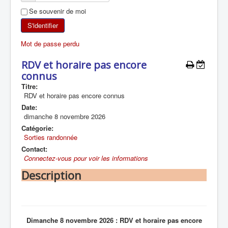
Se souvenir de moi
SKI DE RANDONNÉE
S'identifier
RANDONNÉE PÉDESTRE
Mot de passe perdu
RANDONNÉE SPORTIVE
RDV et horaire pas encore
connus
Titre:
RDV et horaire pas encore connus
Date:
dimanche 8 novembre 2026
Catégorie:
Sorties randonnée
Contact:
Connectez-vous pour voir les informations
Description
Dimanche 8 novembre 2026 : RDV et horaire pas encore