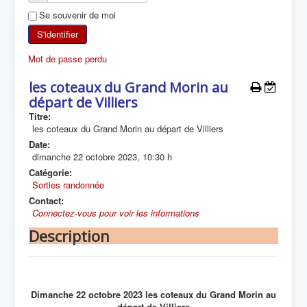
Se souvenir de moi
SKI DE RANDONNÉE
S'identifier
RANDONNÉE PÉDESTRE
Mot de passe perdu
RANDONNÉE SPORTIVE
les coteaux du Grand Morin au
départ de Villiers
Titre:
les coteaux du Grand Morin au départ de Villiers
Date:
dimanche 22 octobre 2023
,
10:30 h
Catégorie:
Sorties randonnée
Contact:
Connectez-vous pour voir les informations
Description
Dimanche 22 octobre 2023 les coteaux du Grand Morin au
départ de Villiers