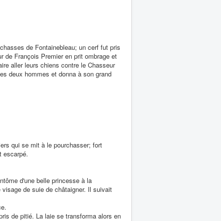
 chasses de Fontainebleau; un cerf fut pris
eur de François Premier en prit ombrage et
ire aller leurs chiens contre le Chasseur
ia les deux hommes et donna à son grand
rs qui se mit à le pourchasser; fort
it escarpé.
antôme d'une belle princesse à la
e visage de suie de châtaigner. Il suivait
ce.
pris de pitié. La laie se transforma alors en