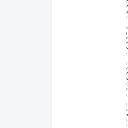
P
E
J
(
E
p
d
N
(
I
C
C
M
S
h
(
L
r
s
U
I