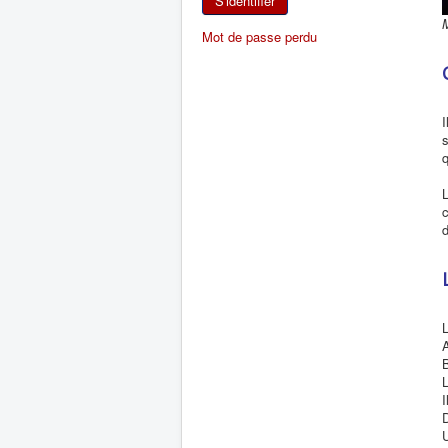
S'identifier
M
Mot de passe perdu
I
s
L
c
d
L
A
B
L
I
D
U