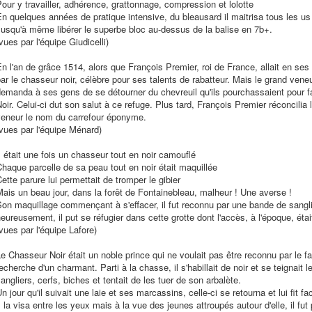
our y travailler, adhérence, grattonnage, compression et lolotte
n quelques années de pratique intensive, du bleausard il maitrisa tous les us
usqu'à même libérer le superbe bloc au-dessus de la balise en 7b+.
vues par l'équipe Giudicelli)
n l'an de grâce 1514, alors que François Premier, roi de France, allait en ses
ar le chasseur noir, célèbre pour ses talents de rabatteur. Mais le grand ven
emanda à ses gens de se détourner du chevreuil qu'ils pourchassaient pour fa
oir. Celui-ci dut son salut à ce refuge. Plus tard, François Premier réconcil
veneur le nom du carrefour éponyme.
vues par l'équipe Ménard)
l était une fois un chasseur tout en noir camouflé
haque parcelle de sa peau tout en noir était maquillée
ette parure lui permettait de tromper le gibier
ais un beau jour, dans la forêt de Fontainebleau, malheur ! Une averse !
on maquillage commençant à s'effacer, il fut reconnu par une bande de sanglie
eureusement, il put se réfugier dans cette grotte dont l'accès, à l'époque, éta
vues par l'équipe Lafore)
e Chasseur Noir était un noble prince qui ne voulait pas être reconnu par le f
echerche d'un charmant. Parti à la chasse, il s'habillait de noir et se teignait l
angliers, cerfs, biches et tentait de les tuer de son arbalète.
n jour qu'il suivait une laie et ses marcassins, celle-ci se retourna et lui fit fa
l la visa entre les yeux mais à la vue des jeunes attroupés autour d'elle, il fut 