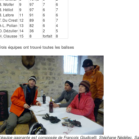
B. Wolfer
9
97
7
6
B. Héliot
9
97
6
7
B. Lafore
11
91
6
6
T. Du Crest
12
89
6
7
A-L. Polian
13
82
6
4
O. Dézulier
14
36
2
5
H. Clausse
15
8
forfait
8
rois équipes ont trouvé toutes les balises
L’équipe gagnante est composée de François Giudicelli, Stéphane Nédélec, Sa