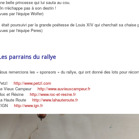
ne belle princesse qui lui sauta au cou.
On n'échappe pas à son destin !
vues par l'équipe Wolfer)
l était poursuivi par la grande poétesse de Louis XIV qui cherchait sa chaise p
vues par l'équipe Peres)
Les parrains du rallye
ous remercions les « sponsors » du rallye, qui ont donné des lots pour réco
Petzl
http://www.petzl.com
Le Vieux Campeur
http://www.auvieuxcampeur.fr
Roc et Résine
http://www.roc-et-resine.fr
La Haute Route
http://www.lahauteroute.fr
L’IGN
http://www.ign.fr