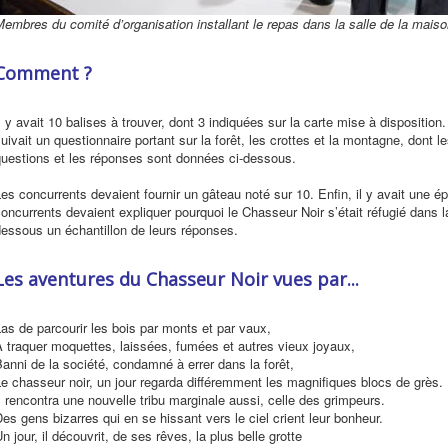
embres du comité d’organisation installant le repas dans la salle de la maiso
Comment ?
l y avait 10 balises à trouver, dont 3 indiquées sur la carte mise à disposition
uivait un questionnaire portant sur la forêt, les crottes et la montagne, dont 
questions et les réponses sont données ci-dessous.
es concurrents devaient fournir un gâteau noté sur 10. Enfin, il y avait une épr
oncurrents devaient expliquer pourquoi le Chasseur Noir s’était réfugié dans
essous un échantillon de leurs réponses.
Les aventures du Chasseur Noir vues par...
as de parcourir les bois par monts et par vaux,
 traquer moquettes, laissées, fumées et autres vieux joyaux,
anni de la société, condamné à errer dans la forêt,
e chasseur noir, un jour regarda différemment les magnifiques blocs de grès.
l rencontra une nouvelle tribu marginale aussi, celle des grimpeurs.
es gens bizarres qui en se hissant vers le ciel crient leur bonheur.
n jour, il découvrit, de ses rêves, la plus belle grotte