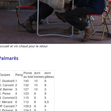
ccueil et vin chaud pour le retour
Palmarès
Points
dont
dont
Équipes
Rang
au total
balises
gâteau
F. Giudicelli
1
140
10
6
D. Canceill
2
132
10
8
M. Bainier
3
127
10
3
E. Peres
4
123
9
9
B. Commiot
5
115
9
5
F. Ménard
6
112
8
6,5
JP. Canceill
7
109,5
9
6
J. Picheral
8
104,5
9
2