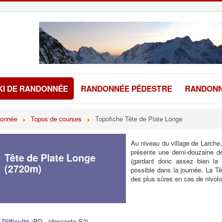
KI DE RANDONNÉE
RANDONNÉE PÉDESTRE
RANDONN
donnée
Topos de courses
Topofiche Tête de Plate Longe
Au niveau du village de Larche,
présente une demi-douzaine de
Tête de Plate Longe
(gardant donc assez bien la 
(2720m)
possible dans la journée. La T
des plus sûres en cas de nivol
Difficulté :
PD- (descente S2)