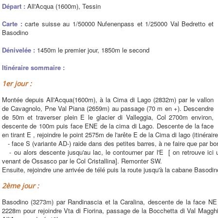
Départ :
All'Acqua (1600m), Tessin
Carte :
carte suisse au 1/50000 Nufenenpass et 1/25000 Val Bedretto et
Basodino
Dénivelée :
1450m le premier jour, 1850m le second
Itinéraire sommaire :
1er jour :
Montée depuis All'Acqua(1600m), à la Cima di Lago (2832m) par le vallon
de Cavagnolo, Pne Val Piana (2659m) au passage (70 m en +). Descendre
de 50m et traverser plein E le glacier di Valleggia, Col 2700m environ,
descente de 100m puis face ENE de la cima di Lago. Descente de la face
en tirant E , rejoindre le point 2575m de l'arête E de la Cima di lago (itinérair
- face S (variante AD-) raide dans des petites barres, à ne faire que par bo
- ou alors descente jusqu'au lac, le contourner par l'E [ on retrouve ici un 
venant de Ossasco par le Col Cristallina]. Remonter SW.
Ensuite, rejoindre une arrivée de télé puis la route jusqu'à la cabane Basodi
2ème jour :
Basodino (3273m) par Randinascia et la Caralina, descente de la face NE sur
2228m pour rejoindre Vta di Fiorina, passage de la Bocchetta di Val Mag