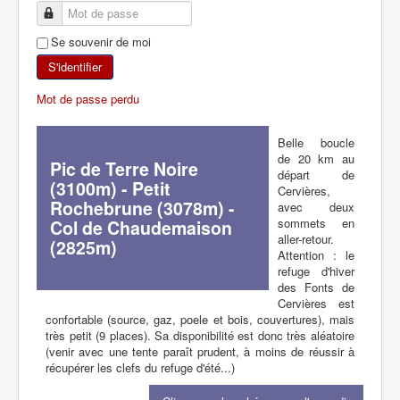
SKI DE RANDONNÉE
Se souvenir de moi
RANDONNÉE PÉDESTRE
S'identifier
Mot de passe perdu
RANDONNÉE SPORTIVE
Belle boucle
de 20 km au
Pic de Terre Noire
départ de
(3100m) - Petit
Cervières,
Rochebrune (3078m) -
avec deux
sommets en
Col de Chaudemaison
aller-retour.
(2825m)
Attention : le
refuge d'hiver
des Fonts de
Cervières est
confortable (source, gaz, poele et bois, couvertures), mais
très petit
(9 places). Sa
disponibilité est donc très aléatoire
(venir avec une tente paraît prudent, à moins de réussir à
récupérer les clefs du refuge d'été...)