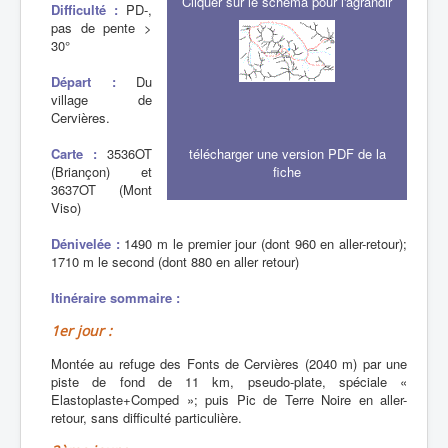
Cliquer sur le schéma pour l'agrandir
Difficulté :
PD-,
pas de pente >
30°
Départ :
Du
village de
Cervières.
Carte :
3536OT
télécharger une version PDF de la
(Briançon) et
fiche
3637OT (Mont
Viso)
Dénivelée :
1490 m le premier jour (dont 960 en aller-retour);
1710 m le second (dont 880 en aller retour)
Itinéraire sommaire :
1er jour :
Montée au refuge des Fonts de Cervières (2040 m) par une
piste de fond de 11 km, pseudo-plate, spéciale «
Elastoplaste+Comped »; puis Pic de Terre Noire en aller-
retour, sans difficulté particulière.