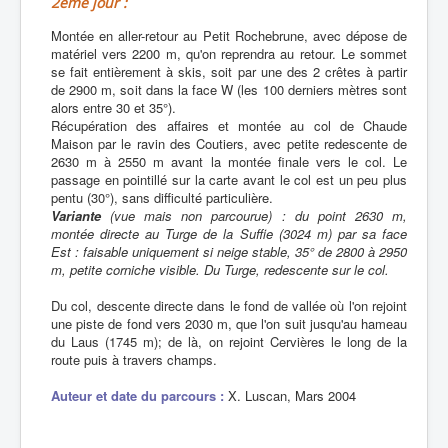
2ème jour :
Montée en aller-retour au Petit Rochebrune, avec dépose de
matériel vers 2200 m, qu'on reprendra au retour. Le sommet
se fait entièrement à skis, soit par une des 2 crêtes à partir
de 2900 m, soit dans la face W (les 100 derniers mètres sont
alors entre 30 et 35°).
Récupération des affaires et montée au col de Chaude
Maison par le ravin des Coutiers, avec petite redescente de
2630 m à 2550 m avant la montée finale vers le col. Le
passage en pointillé sur la carte avant le col est un peu plus
pentu (30°), sans difficulté particulière.
Variante
(vue mais non parcourue) : du point 2630 m,
montée directe au Turge de la Suffie (3024 m) par sa face
Est : faisable uniquement si neige stable, 35° de 2800 à 2950
m, petite corniche visible. Du Turge, redescente sur le col.
Du col, descente directe dans le fond de vallée où l'on rejoint
une piste de fond vers 2030 m, que l'on suit jusqu'au hameau
du Laus (1745 m); de là, on rejoint Cervières le long de la
route puis à travers champs.
Auteur et date du parcours :
X. Luscan, Mars 2004