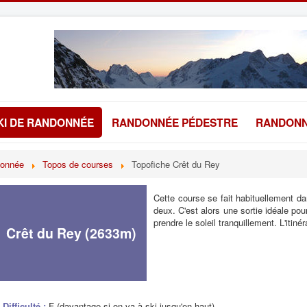
KI DE RANDONNÉE
RANDONNÉE PÉDESTRE
RANDONN
donnée
Topos de courses
Topofiche Crêt du Rey
Cette course se fait habituellement d
deux. C'est alors une sortie idéale po
prendre le soleil tranquillement. L'itiné
Crêt du Rey (2633m)
Difficulté :
F (davantage si on va à ski jusqu'en haut).