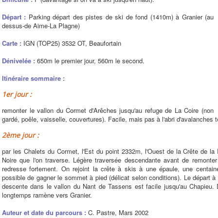
Départ :
Parking départ des pistes de ski de fond (1410m) à Granier (au
dessus-de Aime-La Plagne)
Carte :
IGN (TOP25) 3532 OT, Beaufortain
Dénivelée :
650m le premier jour, 560m le second.
Itinéraire sommaire :
1er jour :
remonter le vallon du Cormet d'Arêches jusqu'au refuge de La Coire (non
gardé, poêle, vaisselle, couvertures). Facile, mais pas à l'abri d'avalanches 
2ème jour :
par les Chalets du Cormet, l'Est du point 2332m, l'Ouest de la Crête de l
Noire que l'on traverse. Légère traversée descendante avant de remonte
redresse fortement. On rejoint la crête à skis à une épaule, une centai
possible de gagner le sommet à pied (délicat selon conditions). Le départ à 
descente dans le vallon du Nant de Tassens est facile jusqu'au Chapieu. 
longtemps ramène vers Granier.
Auteur et date du parcours :
C. Pastre, Mars 2002