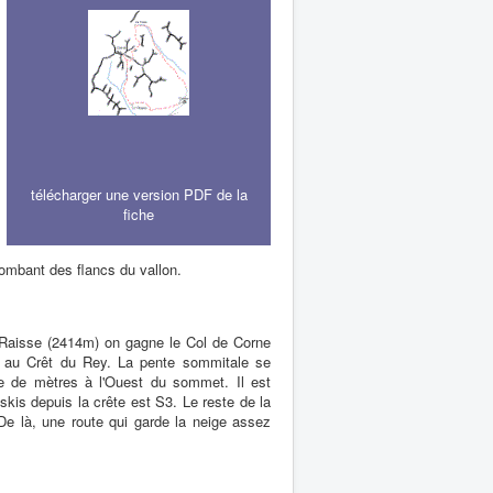
télécharger une version PDF de la
fiche
tombant des flancs du vallon.
a Raisse (2414m) on gagne le Col de Corne
r au Crêt du Rey. La pente sommitale se
ne de mètres à l'Ouest du sommet. Il est
skis depuis la crête est S3. Le reste de la
De là, une route qui garde la neige assez