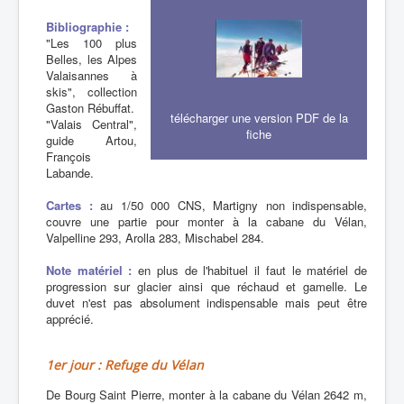
Bibliographie :
"Les 100 plus
Belles, les Alpes
Valaisannes à
skis", collection
Gaston Rébuffat.
télécharger une version PDF de la
"Valais Central",
fiche
guide Artou,
François
Labande.
Cartes :
au 1/50 000 CNS, Martigny non indispensable,
couvre une partie pour monter à la cabane du Vélan,
Valpelline 293, Arolla 283, Mischabel 284.
Note matériel :
en plus de l'habituel il faut le matériel de
progression sur glacier ainsi que réchaud et gamelle. Le
duvet n'est pas absolument indispensable mais peut être
apprécié.
1er jour : Refuge du Vélan
De Bourg Saint Pierre, monter à la cabane du Vélan 2642 m,