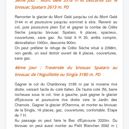
3ème jour : Mont Gelé 3518 m et descente sur le
bivouac Spataro 2613 m. PD
Remonter le glacier du Mont Gelé jusqu'au col du Mont Gelé
3144 m et poursuivre jusqu'au sommet à skis. Revenir au
col, puis poursuivre plein Est et gagner la combe de Crête
Sèche jusqu'au bivouac Spataro, 9 places, spacieux,
couvertures, sans gaz. Au total 6 H 30, arrêts compris,
dénivellation 1000m, descente 900m.
On peut préférer le refuge de Crête Sèche situé à 2398m,
non gardé, un seul dortoir ouvert de 6 places, couvertures,
sans gaz.
4ème jour : Traversée du bivouac Spataro au
bivouac de l'Aiguillette ou Singla 3180 m. PD
Gagner le col du Chardonney 3185 m par la moraine rive
droite, versant facile du coté italien. De l'autre coté (N), barre
rocheuse sous le col, tirer à gauche, puis gagner le glacier
d'Epicoune et poursuivre rive droite vers le Jardin des
Chamois. Gagner le glacier d'Otemma, et monter au bivouac
de la Singla, 16 places, gaz, couvertures, confortable. Etape
de 7 H.
Au passage on peut faire le Bec d'Epicoune 3320m. Du
bivouac on peut aussi monter au Petit Blanchen 3592 m (