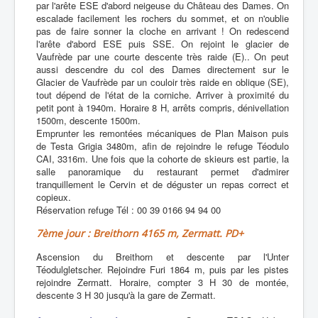
par l'arête ESE d'abord neigeuse du Château des Dames. On
escalade facilement les rochers du sommet, et on n'oublie
pas de faire sonner la cloche en arrivant ! On redescend
l'arête d'abord ESE puis SSE. On rejoint le glacier de
Vaufrède par une courte descente très raide (E).. On peut
aussi descendre du col des Dames directement sur le
Glacier de Vaufrède par un couloir très raide en oblique (SE),
tout dépend de l'état de la corniche. Arriver à proximité du
petit pont à 1940m. Horaire 8 H, arrêts compris, dénivellation
1500m, descente 1500m.
Emprunter les remontées mécaniques de Plan Maison puis
de Testa Grigia 3480m, afin de rejoindre le refuge Téodulo
CAI, 3316m. Une fois que la cohorte de skieurs est partie, la
salle panoramique du restaurant permet d'admirer
tranquillement le Cervin et de déguster un repas correct et
copieux.
Réservation refuge Tél : 00 39 0166 94 94 00
7ème jour : Breithorn 4165 m, Zermatt. PD+
Ascension du Breithorn et descente par l'Unter
Téodulgletscher. Rejoindre Furi 1864 m, puis par les pistes
rejoindre Zermatt. Horaire, compter 3 H 30 de montée,
descente 3 H 30 jusqu'à la gare de Zermatt.