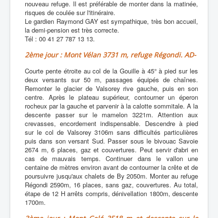
nouveau refuge. Il est préférable de monter dans la matinée,
risques de coulée sur l'itinéraire.
Le gardien Raymond GAY est sympathique, très bon accueil,
la demi-pension est très correcte.
Tél : 00 41 27 787 13 13.
2ème jour : Mont Vélan 3731 m, refuge Régondi. AD-
Courte pente étroite au col de la Gouille à 45° à pied sur les
deux versants sur 50 m, passages équipés de chaînes.
Remonter le glacier de Valsorey rive gauche, puis en son
centre. Après le plateau supérieur, contourner un éperon
rocheux par la gauche et parvenir à la calotte sommitale. A la
descente passer sur le mamelon 3221m. Attention aux
crevasses, encordement indispensable. Descendre à pied
sur le col de Valsorey 3106m sans difficultés particulières
puis dans son versant Sud. Passer sous le bivouac Savoie
2674 m, 6 places, gaz et couvertures. Peut servir d'abri en
cas de mauvais temps. Continuer dans le vallon une
centaine de mètres environ avant de contourner la crête et de
poursuivre jusqu'aux chalets de By 2050m. Monter au refuge
Régondi 2590m, 16 places, sans gaz, couvertures. Au total,
étape de 12 H arrêts compris, dénivellation 1800m, descente
1700m.