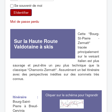
Se souvenir de moi
SKI DE RANDONNÉE
S'identifier
RANDONNÉE PÉDESTRE
Mot de passe perdu
RANDONNÉE SPORTIVE
Cette "Bourg-
St-Pierre -
Sur la Haute Route
Zermatt"
Valdotaine à skis
tracée
principalement
sur le versant
italien est plus
sauvage et peut-être un peu plus technique que la
classique "Chamonix-Zermatt". Assurément un bel itinéraire
avec des perspectives inédites sur des sommets très
connus.
Cliquer sur le schéma pour l'agrandir
Itinéraire :
Bourg-Saint-
Pierre à Breuil-
Cervinia