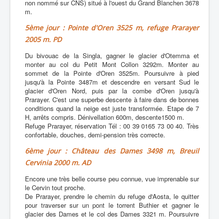
non nommé sur CNS) situé à l'ouest du Grand Blanchen 3678
m.
5ème jour : Pointe d'Oren 3525 m, refuge Prarayer
2005 m. PD
Du bivouac de la Singla, gagner le glacier d'Otemma et
monter au col du Petit Mont Collon 3292m. Monter au
sommet de la Pointe d'Oren 3525m. Poursuivre à pied
jusqu'à la Pointe 3487m et descendre en versant Sud le
glacier d'Oren Nord, puis par la combe d'Oren jusqu'à
Prarayer. C'est une superbe descente à faire dans de bonnes
conditions quand la neige est juste transformée. Etape de 7
H, arrêts compris. Dénivellation 600m, descente1500 m.
Refuge Prarayer, réservation Tél : 00 39 0165 73 00 40. Très
confortable, douches, demi-pension très correcte.
6ème jour : Château des Dames 3498 m, Breuil
Cervinia 2000 m. AD
Encore une très belle course peu connue, vue imprenable sur
le Cervin tout proche.
De Prarayer, prendre le chemin du refuge d'Aosta, le quitter
pour traverser sur un pont le torrent Buthier et gagner le
glacier des Dames et le col des Dames 3321 m. Poursuivre