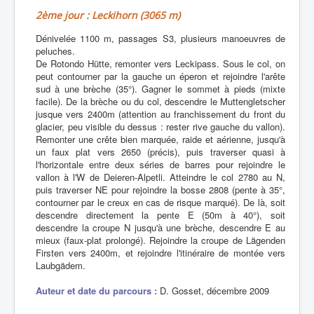
2ème jour : Leckihorn (3065 m)
Dénivelée 1100 m, passages S3, plusieurs manoeuvres de
peluches.
De Rotondo Hütte, remonter vers Leckipass. Sous le col, on
peut contourner par la gauche un éperon et rejoindre l'arête
sud à une brèche (35°). Gagner le sommet à pieds (mixte
facile). De la brèche ou du col, descendre le Muttengletscher
jusque vers 2400m (attention au franchissement du front du
glacier, peu visible du dessus : rester rive gauche du vallon).
Remonter une crête bien marquée, raide et aérienne, jusqu'à
un faux plat vers 2650 (précis), puis traverser quasi à
l'horizontale entre deux séries de barres pour rejoindre le
vallon à l'W de Deieren-Alpetli. Atteindre le col 2780 au N,
puis traverser NE pour rejoindre la bosse 2808 (pente à 35°,
contourner par le creux en cas de risque marqué). De là, soit
descendre directement la pente E (50m à 40°), soit
descendre la croupe N jusqu'à une brèche, descendre E au
mieux (faux-plat prolongé). Rejoindre la croupe de Lägenden
Firsten vers 2400m, et rejoindre l'itinéraire de montée vers
Laubgädem.
Auteur et date du parcours :
D. Gosset, décembre 2009