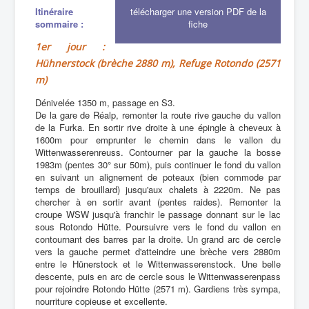
Itinéraire
télécharger une version PDF de la
sommaire :
fiche
1er jour :
Hühnerstock (brèche 2880 m), Refuge Rotondo (2571
m)
Dénivelée 1350 m, passage en S3.
De la gare de Réalp, remonter la route rive gauche du vallon
de la Furka. En sortir rive droite à une épingle à cheveux à
1600m pour emprunter le chemin dans le vallon du
Wittenwasserenreuss. Contourner par la gauche la bosse
1983m (pentes 30° sur 50m), puis continuer le fond du vallon
en suivant un alignement de poteaux (bien commode par
temps de brouillard) jusqu'aux chalets à 2220m. Ne pas
chercher à en sortir avant (pentes raides). Remonter la
croupe WSW jusqu'à franchir le passage donnant sur le lac
sous Rotondo Hütte. Poursuivre vers le fond du vallon en
contournant des barres par la droite. Un grand arc de cercle
vers la gauche permet d'atteindre une brèche vers 2880m
entre le Hünerstock et le Wittenwasserenstock. Une belle
descente, puis en arc de cercle sous le Wittenwasserenpass
pour rejoindre Rotondo Hütte (2571 m). Gardiens très sympa,
nourriture copieuse et excellente.