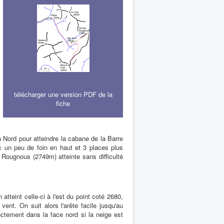
télécharger une version PDF de la
fiche
in Nord pour atteindre la cabane de la Barre
c un peu de foin en haut et 3 places plus
 Rougnous (2749m) atteinte sans difficulté
atteint celle-ci à l'est du point coté 2680,
nt. On suit alors l'arête facile jusqu'au
ctement dans la face nord si la neige est