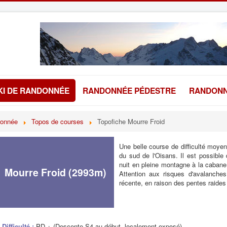
KI DE RANDONNÉE
RANDONNÉE PÉDESTRE
RANDONN
donnée
Topos de courses
Topofiche Mourre Froid
Une belle course de difficulté moy
du sud de l'Oisans. Il est possible 
nuit en pleine montagne à la cabane
Mourre Froid (2993m)
Attention aux risques d'avalanche
récente, en raison des pentes raides 
Difficulté :
PD + (Descente S4 au début, localement exposé)