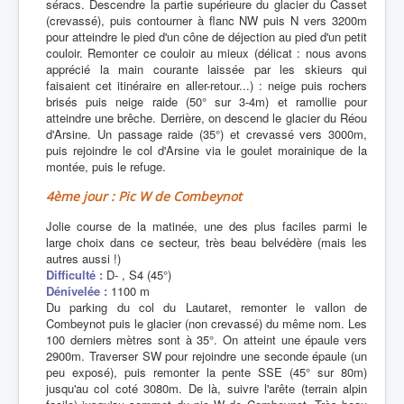
séracs. Descendre la partie supérieure du glacier du Casset
(crevassé), puis contourner à flanc NW puis N vers 3200m
pour atteindre le pied d'un cône de déjection au pied d'un petit
couloir. Remonter ce couloir au mieux (délicat : nous avons
apprécié la main courante laissée par les skieurs qui
faisaient cet itinéraire en aller-retour...) : neige puis rochers
brisés puis neige raide (50° sur 3-4m) et ramollie pour
atteindre une brêche. Derrière, on descend le glacier du Réou
d'Arsine. Un passage raide (35°) et crevassé vers 3000m,
puis rejoindre le col d'Arsine via le goulet morainique de la
montée, puis le refuge.
4ème jour : Pic W de Combeynot
Jolie course de la matinée, une des plus faciles parmi le
large choix dans ce secteur, très beau belvédère (mais les
autres aussi !)
Difficulté :
D- , S4 (45°)
Dénivelée :
1100 m
Du parking du col du Lautaret, remonter le vallon de
Combeynot puis le glacier (non crevassé) du même nom. Les
100 derniers mètres sont à 35°. On atteint une épaule vers
2900m. Traverser SW pour rejoindre une seconde épaule (un
peu exposé), puis remonter la pente SSE (45° sur 80m)
jusqu'au col coté 3080m. De là, suivre l'arête (terrain alpin