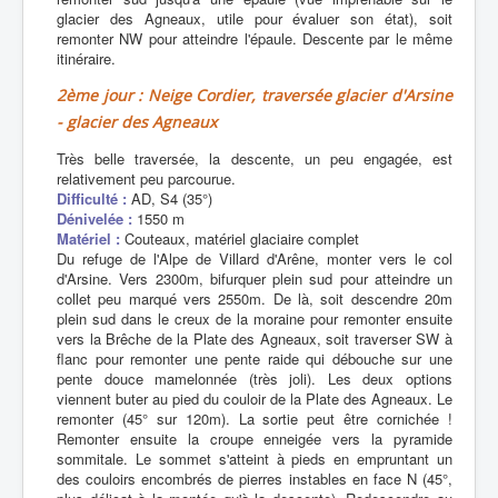
glacier des Agneaux, utile pour évaluer son état), soit
remonter NW pour atteindre l'épaule. Descente par le même
itinéraire.
2ème jour : Neige Cordier, traversée glacier d'Arsine
- glacier des Agneaux
Très belle traversée, la descente, un peu engagée, est
relativement peu parcourue.
Difficulté :
AD, S4 (35°)
Dénivelée :
1550 m
Matériel :
Couteaux, matériel glaciaire complet
Du refuge de l'Alpe de Villard d'Arêne, monter vers le col
d'Arsine. Vers 2300m, bifurquer plein sud pour atteindre un
collet peu marqué vers 2550m. De là, soit descendre 20m
plein sud dans le creux de la moraine pour remonter ensuite
vers la Brêche de la Plate des Agneaux, soit traverser SW à
flanc pour remonter une pente raide qui débouche sur une
pente douce mamelonnée (très joli). Les deux options
viennent buter au pied du couloir de la Plate des Agneaux. Le
remonter (45° sur 120m). La sortie peut être cornichée !
Remonter ensuite la croupe enneigée vers la pyramide
sommitale. Le sommet s'atteint à pieds en empruntant un
des couloirs encombrés de pierres instables en face N (45°,