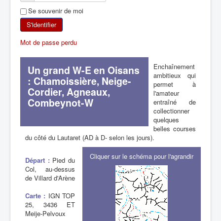
Se souvenir de moi
SKI DE RANDONNÉE
S'identifier
RANDONNÉE PÉDESTRE
Mot de passe perdu
RANDONNÉE SPORTIVE
Enchaînement
Un grand W-E en Oisans
ambitieux qui
: Chamoissière, Neige-
permet à
Cordier, Agneaux,
l'amateur
Combeynot-W
entraîné de
collectionner
quelques
belles courses
du côté du Lautaret (AD à D- selon les jours).
Cliquer sur le schéma pour l'agrandir
Départ :
Pied du
Col, au-dessus
de Villard d'Arène
Carte :
IGN TOP
25, 3436 ET
Meije-Pelvoux