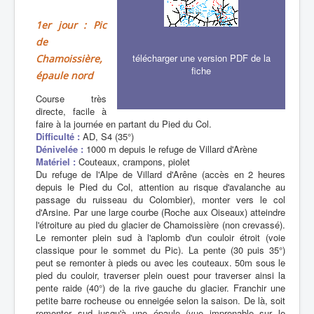
1er jour : Pic
de
télécharger une version PDF de la
Chamoissière,
fiche
épaule nord
Course très
directe, facile à
faire à la journée en partant du Pied du Col.
Difficulté :
AD, S4 (35°)
Dénivelée :
1000 m depuis le refuge de Villard d'Arène
Matériel :
Couteaux, crampons, piolet
Du refuge de l'Alpe de Villard d'Arêne (accès en 2 heures
depuis le Pied du Col, attention au risque d'avalanche au
passage du ruisseau du Colombier), monter vers le col
d'Arsine. Par une large courbe (Roche aux Oiseaux) atteindre
l'étroiture au pied du glacier de Chamoissière (non crevassé).
Le remonter plein sud à l'aplomb d'un couloir étroit (voie
classique pour le sommet du Pic). La pente (30 puis 35°)
peut se remonter à pieds ou avec les couteaux. 50m sous le
pied du couloir, traverser plein ouest pour traverser ainsi la
pente raide (40°) de la rive gauche du glacier. Franchir une
petite barre rocheuse ou enneigée selon la saison. De là, soit
remonter sud jusqu'à une épaule (vue imprenable sur le