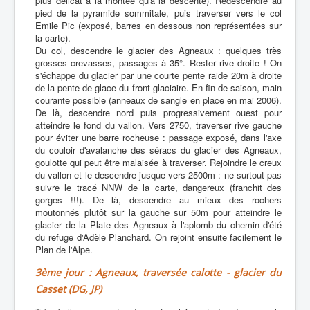
plus délicat à la montée qu'à la descente). Redescendre au
pied de la pyramide sommitale, puis traverser vers le col
Emile Pic (exposé, barres en dessous non représentées sur
la carte).
Du col, descendre le glacier des Agneaux : quelques très
grosses crevasses, passages à 35°. Rester rive droite ! On
s'échappe du glacier par une courte pente raide 20m à droite
de la pente de glace du front glaciaire. En fin de saison, main
courante possible (anneaux de sangle en place en mai 2006).
De là, descendre nord puis progressivement ouest pour
atteindre le fond du vallon. Vers 2750, traverser rive gauche
pour éviter une barre rocheuse : passage exposé, dans l'axe
du couloir d'avalanche des séracs du glacier des Agneaux,
goulotte qui peut être malaisée à traverser. Rejoindre le creux
du vallon et le descendre jusque vers 2500m : ne surtout pas
suivre le tracé NNW de la carte, dangereux (franchit des
gorges !!!). De là, descendre au mieux des rochers
moutonnés plutôt sur la gauche sur 50m pour atteindre le
glacier de la Plate des Agneaux à l'aplomb du chemin d'été
du refuge d'Adèle Planchard. On rejoint ensuite facilement le
Plan de l'Alpe.
3ème jour : Agneaux, traversée calotte - glacier du
Casset (DG, JP)