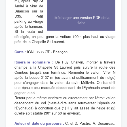
m), après Puy St
André à 5km de
Briançon sur la
D35. Petit
télécharger une version PDF de la
parking au virage
fiche
après le hameau.
Si la route est
déneigée, on peut garer la voiture 100m plus haut au virage
près de la Chapelle St Laurent.
Carte :
IGN, 3536 OT - Briançon
Itinéraire sommaire :
De Puy Chalvin, monter à travers
champs à la Chapelle St Laurent puis suivre la route des
Combes jusqu'à son terminus. Remonter le vallon. Virer N
après la bosse 2127 m (ou avant si suffisamment de neige)
pour s'engager dans le vallon du ravin Mélivrin. On franchit
une épaule peu marquée descendant de l'Eychauda avant de
gagner le col.
Retour par le même itinéraire ou directement par l'étroit vallon
descendant du col (c'est-à-dire sans retraverser l'épaule de
l'Eychauda) à condition que (1) il y ait assez de neige et (2)
qu'elle soit stable (30° sur 50 m environ).
Auteur et date du parcours :
C. et D. Pastre, A. Decarreau,