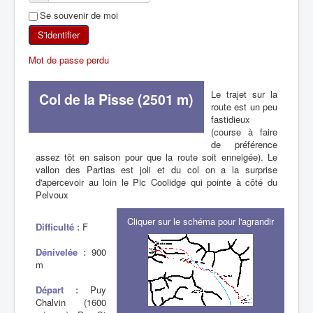
Se souvenir de moi
SKI DE RANDONNÉE
S'identifier
RANDONNÉE PÉDESTRE
Mot de passe perdu
RANDONNÉE SPORTIVE
Le trajet sur la
Col de la Pisse (2501 m)
route est un peu
fastidieux
(course à faire
de préférence
assez tôt en saison pour que la route soit enneigée). Le
vallon des Partias est joli et du col on a la surprise
d'apercevoir au loin le Pic Coolidge qui pointe à côté du
Pelvoux
Cliquer sur le schéma pour l'agrandir
Difficulté :
F
Dénivelée :
900
m
Départ :
Puy
Chalvin (1600