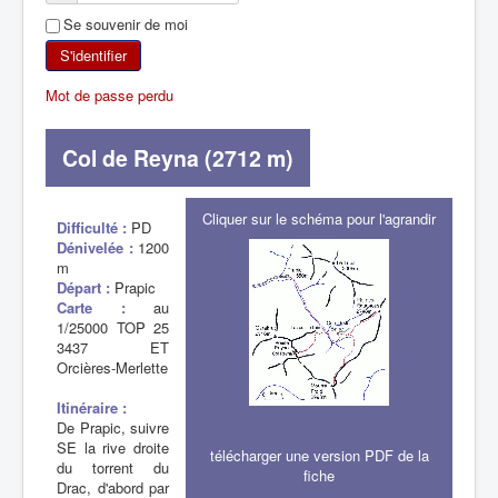
Se souvenir de moi
SKI DE RANDONNÉE
S'identifier
RANDONNÉE PÉDESTRE
Mot de passe perdu
RANDONNÉE SPORTIVE
Col de Reyna (2712 m)
Cliquer sur le schéma pour l'agrandir
Difficulté :
PD
Dénivelée :
1200
m
Départ :
Prapic
Carte :
au
1/25000 TOP 25
3437 ET
Orcières-Merlette
Itinéraire :
De Prapic, suivre
SE la rive droite
télécharger une version PDF de la
du torrent du
fiche
Drac, d'abord par