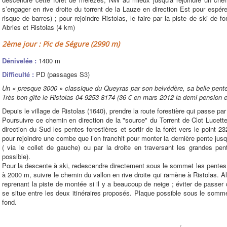
s’engager en rive droite du torrent de la Lauze en direction Est pour espére
risque de barres) ; pour rejoindre Ristolas, le faire par la piste de ski de 
Abries et Ristolas (4 km)
2ème jour : Pic de Ségure (2990 m)
Dénivelée :
1400 m
Difficulté :
PD (passages S3)
Un « presque 3000 » classique du Queyras par son belvédère, sa belle pent
Très bon gîte le Ristolas 04 9253 8174 (36 € en mars 2012 la demi pension 
Depuis le village de Ristolas (1640), prendre la route forestière qui passe par 
Poursuivre ce chemin en direction de la "source" du Torrent de Clot Lucette
direction du Sud les pentes forestières et sortir de la forêt vers le point 
pour rejoindre une combe que l’on franchit pour monter la dernière pente jus
( via le collet de gauche) ou par la droite en traversant les grandes p
possible).
Pour la descente à ski, redescendre directement sous le sommet les pentes
à 2000 m, suivre le chemin du vallon en rive droite qui ramène à Ristolas. 
reprenant la piste de montée si il y a beaucoup de neige ; éviter de passer 
se situe entre les deux itinéraires proposés. Plaque possible sous le somme
fond.