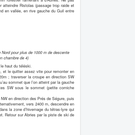
r atteindre Ristolas (passage trop raide et
fond en vallée, en rive gauche du Guil entre
e Nord pour plus de 1000 m de descente
en chambre de 4)
le haut du téléski.
, et le quitter assez vite pour remonter en
2320m ; traverser la croupe en direction SW
qu’au sommet que l’on atteint par la gauche
entes SW sous le sommet (petite corniche
 NW en direction des Prés de Ségure, puis
Alternativement, vers 2400 m, descendre en
dans la zone d’hivernage du tétras-lyre qui
t. Retour sur Abries par la piste de ski de