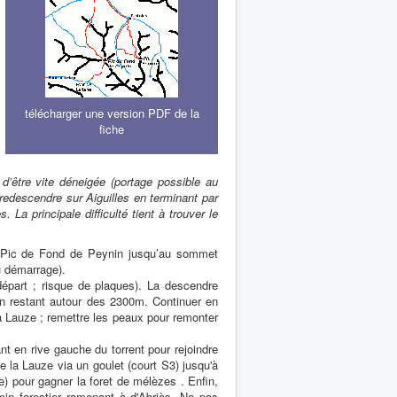
télécharger une version PDF de la
fiche
d’être vite déneigée (portage possible au
redescendre sur Aiguilles en terminant par
 La principale difficulté tient à trouver le
e Pic de Fond de Peynin jusqu’au sommet
u démarrage).
part ; risque de plaques). La descendre
 en restant autour des 2300m. Continuer en
la Lauze ; remettre les peaux pour remonter
nt en rive gauche du torrent pour rejoindre
de la Lauze via un goulet (court S3) jusqu'à
e) pour gagner la foret de mélèzes . Enfin,
in forestier ramenant à d'Abriès. Ne pas