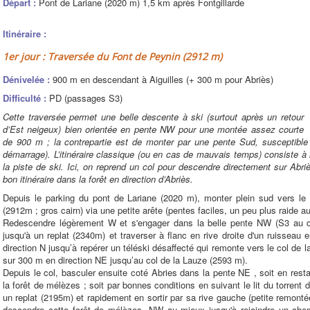
Départ :
Pont de Lariane (2020 m) 1,5 km après Fontgillarde
Itinéraire :
1er jour : Traversée du Font de Peynin (2912 m)
Dénivelée :
900 m en descendant à Aiguilles (+ 300 m pour Abriès)
Difficulté :
PD (passages S3)
Cette traversée permet une belle descente à ski (surtout après un retour
d’Est neigeux) bien orientée en pente NW pour une montée assez courte
de 900 m ; la contrepartie est de monter par une pente Sud, susceptible 
démarrage). L’itinéraire classique (ou en cas de mauvais temps) consiste à 
la piste de ski. Ici, on reprend un col pour descendre directement sur Abriès.
bon itinéraire dans la forêt en direction d’Abriès.
Depuis le parking du pont de Lariane (2020 m), monter plein sud vers l
(2912m ; gros cairn) via une petite arête (pentes faciles, un peu plus raide a
Redescendre légèrement W et s'engager dans la belle pente NW (S3 au dé
jusqu'à un replat (2340m) et traverser à flanc en rive droite d'un ruisseau
direction N jusqu’à repérer un téléski désaffecté qui remonte vers le col de 
sur 300 m en direction NE jusqu’au col de la Lauze (2593 m).
Depuis le col, basculer ensuite coté Abries dans la pente NE , soit en resta
la forêt de mélèzes ; soit par bonnes conditions en suivant le lit du torrent 
un replat (2195m) et rapidement en sortir par sa rive gauche (petite remonté
descendre cette forêt de mélèzes, NW au mieux jusqu'à rejoindre un chem