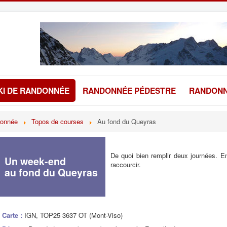
KI DE RANDONNÉE
RANDONNÉE PÉDESTRE
RANDONN
donnée
Topos de courses
Au fond du Queyras
De quoi bien remplir deux journées. En
Un week-end
raccourcir.
au fond du Queyras
Carte :
IGN, TOP25 3637 OT (Mont-Viso)