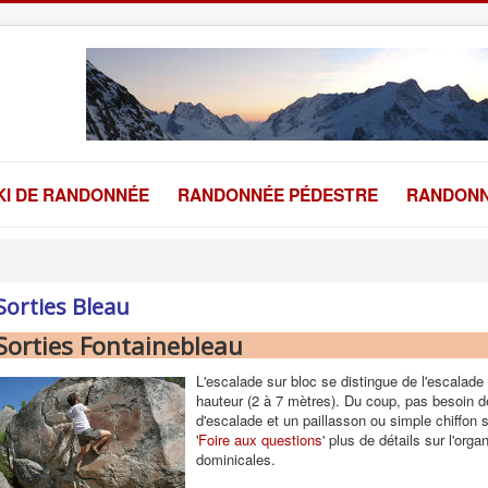
KI DE RANDONNÉE
RANDONNÉE PÉDESTRE
RANDONN
Sorties Bleau
Sorties Fontainebleau
L'escalade sur bloc se distingue de l'escalade
hauteur (2 à 7 mètres). Du coup, pas besoin d
d'escalade et un paillasson ou simple chiffon s
'
Foire aux questions
' plus de détails sur l'org
dominicales.