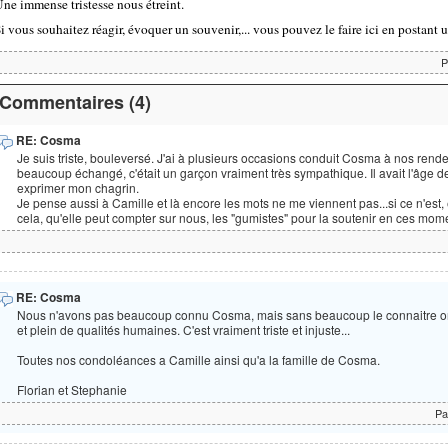
ne immense tristesse nous étreint.
i vous souhaitez réagir, évoquer un souvenir,... vous pouvez le faire ici en postant
P
Commentaires (4)
RE: Cosma
Je suis triste, bouleversé. J'ai à plusieurs occasions conduit Cosma à nos re
beaucoup échangé, c'était un garçon vraiment très sympathique. Il avait l'âge de
exprimer mon chagrin.
Je pense aussi à Camille et là encore les mots ne me viennent pas...si ce n'est
cela, qu'elle peut compter sur nous, les "gumistes" pour la soutenir en ces momen
RE: Cosma
Nous n'avons pas beaucoup connu Cosma, mais sans beaucoup le connaitre on p
et plein de qualités humaines. C'est vraiment triste et injuste...
Toutes nos condoléances a Camille ainsi qu'a la famille de Cosma.
Florian et Stephanie
Pa