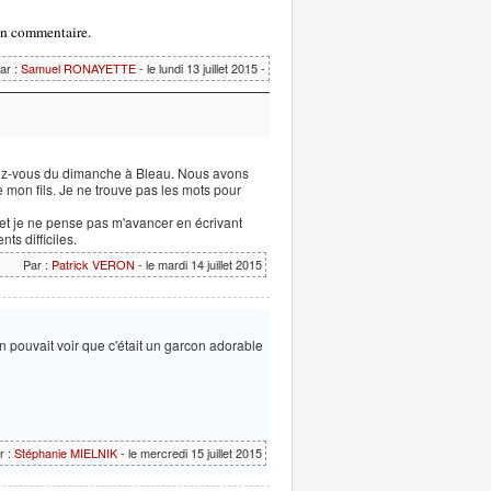
 un commentaire.
ar :
Samuel RONAYETTE
- le lundi 13 juillet 2015 -
ndez-vous du dimanche à Bleau. Nous avons
 mon fils. Je ne trouve pas les mots pour
, et je ne pense pas m'avancer en écrivant
ts difficiles.
Par :
Patrick VERON
- le mardi 14 juillet 2015
ouvait voir que c'était un garcon adorable
r :
Stéphanie MIELNIK
- le mercredi 15 juillet 2015