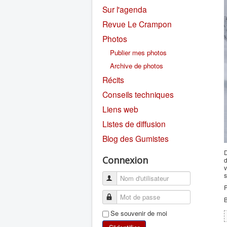
Sur l'agenda
Revue Le Crampon
Photos
Publier mes photos
Archive de photos
Récits
Conseils techniques
Liens web
Listes de diffusion
Blog des Gumistes
D
Connexion
d
v
s
P
B
Se souvenir de moi