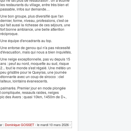
qui ne fait plus de restauration : on a écumé
les restaurants du village, entre très bien et
passable, infos sur demande…
Une bon groupe, plus diversifié que l'an
dernier, forme, niveau, professions, c'est ce
qui fait aussi la richesse de ces séjours, une
fort bonne ambiance, une belle attention
réciproque.
Une équipe d'encadrants au top.
Une entorse de genou qui n'a pas nécessité
d'évacuation, mais qui nous a bien inquiétés.
Une neige exceptionnelle, pas vu depuis 15
ans : peuf au nord, moquette au sud, risque
2... tout le monde s'est régalé. Une météo un
peu grisâtre pour le Queyras, une journée
étonnante avec un coup de sirocco : ciel
laiteux, lointains évanescents.
joli palmarès. Premier jour en mode plongée
t compliquée, ressauts raides, neiges
u pic des Avers : quasi 10km, 1450m de D+,
ar :
Dominique GOSSET
- le mardi 10 mars 2026 -