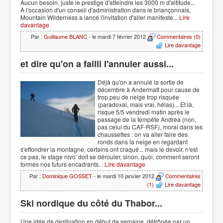
Aucun besoin, juste le prestige d'atteindre les 3000 m d'altitude...
À l'occasion d'un conseil d'administration dans le briançonnais,
Mountain Wilderness a lancé l'invitation d'aller manifeste...
Lire
davantage
Par :
Guillaume BLANC
- le mardi 7 février 2012
Commentaires (0)
Lire davantage
et dire qu'on a failli l'annuler aussi...
Déjà qu'on a annulé la sortie de
décembre à Andermatt pour cause de
trop peu de neige trop risquée
(paradoxal, mais vrai, hélas)... Et là,
risque 5/5 vendredi matin après le
passage de la tempête Andréa (non,
pas celui du CAF-RSF), moral dans les
chaussettes : on va aller faire des
ronds dans la neige en regardant
s'effondrer la montagne, certains ont craqué... mais le devoir, n'est
ce pas, le stage nivo' doit se dérouler, sinon, quoi, comment seront
formés nos futurs encadrants...
Lire davantage
Par :
Dominique GOSSET
- le mardi 10 janvier 2012
Commentaires
(1)
Lire davantage
Ski nordique du côté du Thabor...
Une idée de destination en début de semaine, détrônée par un