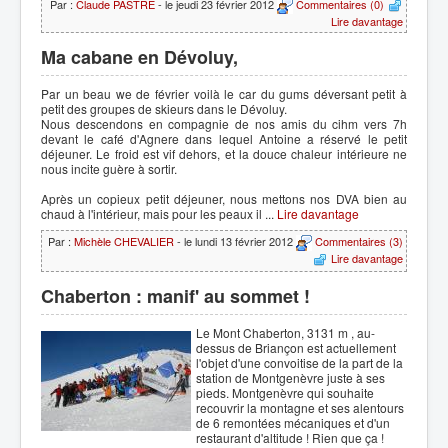
Par :
Claude PASTRE
- le jeudi 23 février 2012
Commentaires (0)
Lire davantage
Ma cabane en Dévoluy,
Par un beau we de février voilà le car du gums déversant petit à
petit des groupes de skieurs dans le Dévoluy.
Nous descendons en compagnie de nos amis du cihm vers 7h
devant le café d'Agnere dans lequel Antoine a réservé le petit
déjeuner. Le froid est vif dehors, et la douce chaleur intérieure ne
nous incite guère à sortir.
Après un copieux petit déjeuner, nous mettons nos DVA bien au
chaud à l'intérieur, mais pour les peaux il ...
Lire davantage
Par :
Michèle CHEVALIER
- le lundi 13 février 2012
Commentaires (3)
Lire davantage
Chaberton : manif' au sommet !
Le Mont Chaberton, 3131 m , au-
dessus de Briançon est actuellement
l'objet d'une convoitise de la part de la
station de Montgenèvre juste à ses
pieds. Montgenèvre qui souhaite
recouvrir la montagne et ses alentours
de 6 remontées mécaniques et d'un
restaurant d'altitude ! Rien que ça !