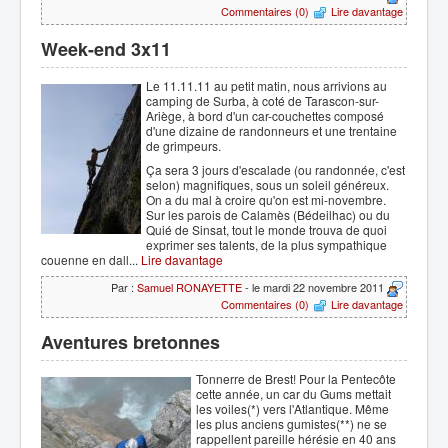
Commentaires (0)
Lire davantage
Week-end 3x11
Le 11.11.11 au petit matin, nous arrivions au
camping de Surba, à coté de Tarascon-sur-
Ariège, à bord d'un car-couchettes composé
d'une dizaine de randonneurs et une trentaine
de grimpeurs.
Ça sera 3 jours d'escalade (ou randonnée, c'est
selon) magnifiques, sous un soleil généreux.
On a du mal à croire qu'on est mi-novembre.
Sur les parois de Calamès (Bédeilhac) ou du
Quié de Sinsat, tout le monde trouva de quoi
exprimer ses talents, de la plus sympathique
couenne en dall...
Lire davantage
Par :
Samuel RONAYETTE
- le mardi 22 novembre 2011
Commentaires (0)
Lire davantage
Aventures bretonnes
Tonnerre de Brest! Pour la Pentecôte
cette année, un car du Gums mettait
les voiles(*) vers l'Atlantique. Même
les plus anciens gumistes(**) ne se
rappellent pareille hérésie en 40 ans