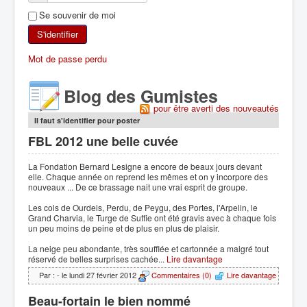
Se souvenir de moi
SKI DE RANDONNÉE
S'identifier
RANDONNÉE PÉDESTRE
Mot de passe perdu
RANDONNÉE SPORTIVE
Blog des Gumistes
pour être averti des nouveautés
Il faut s'identifier pour poster
FBL 2012 une belle cuvée
La Fondation Bernard Lesigne a encore de beaux jours devant
elle. Chaque année on reprend les mêmes et on y incorpore des
nouveaux ... De ce brassage nait une vrai esprit de groupe.
Les cols de Ourdeis, Perdu, de Peygu, des Portes, l'Arpelin, le
Grand Charvia, le Turge de Suffie ont été gravis avec à chaque fois
un peu moins de peine et de plus en plus de plaisir.
La neige peu abondante, très soufflée et cartonnée a malgré tout
réservé de belles surprises cachée...
Lire davantage
Par :
- le lundi 27 février 2012
Commentaires (0)
Lire davantage
Beau-fortain le bien nommé