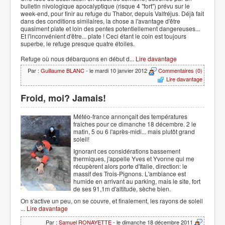
bulletin nivologique apocalyptique (risque 4 "fort") prévu sur le
week-end, pour finir au refuge du Thabor, depuis Valfréjus. Déjà fait
dans des conditions similaires, la chose a l'avantage d'être
quasiment plate et loin des pentes potentiellement dangereuses...
Et l'inconvénient d'être... plate ! Ceci étant le coin est toujours
superbe, le refuge presque quatre étoiles.
Refuge où nous débarquons en début d...
Lire davantage
Par :
Guillaume BLANC
- le mardi 10 janvier 2012
Commentaires (0)
Lire davantage
Froid, moi? Jamais!
Météo-france annonçait des températures
fraîches pour ce dimanche 18 décembre. 2 le
matin, 5 ou 6 l'après-midi... mais plutôt grand
soleil!
Ignorant ces considérations bassement
thermiques, j'appelle Yves et Yvonne qui me
récupèrent alors porte d'Italie, direction: le
massif des Trois-Pignons. L'ambiance est
humide en arrivant au parking, mais le site, fort
de ses 91,1m d'altitude, sèche bien.
On s'active un peu, on se couvre, et finalement, les rayons de soleil
...
Lire davantage
Par :
Samuel RONAYETTE
- le dimanche 18 décembre 2011