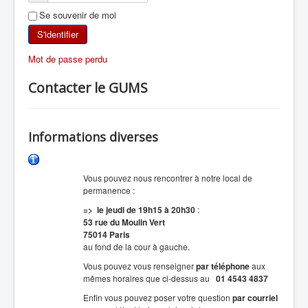
Se souvenir de moi
SKI DE RANDONNÉE
S'identifier
RANDONNÉE PÉDESTRE
Mot de passe perdu
RANDONNÉE SPORTIVE
Contacter le GUMS
Informations diverses
Vous pouvez nous rencontrer à notre local de
permanence :
=> le jeudi de 19h15 à 20h30
:
53 rue du Moulin Vert
75014 Paris
au fond de la cour à gauche.
Vous pouvez vous renseigner
par téléphone
aux
mêmes horaires que ci-dessus au
01 4543 4837
Enfin vous pouvez poser votre question
par courriel