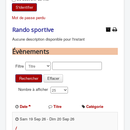
SKI DE RANDONNÉE
S'identifier
Mot de passe perdu
RANDONNÉE PÉDESTRE
Rando sportive
RANDONNÉE SPORTIVE
Aucune description disponible pour l'instant
Évènements
Filtre
Rechercher
Effacer
Nombre à afficher
Date
Titre
Catégorie
Sam 19 Sep 26
-
Dim 20 Sep 26
/