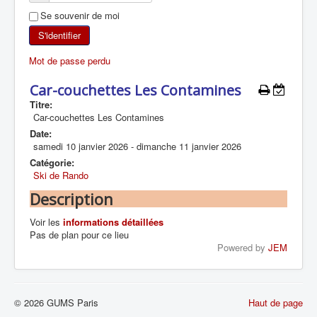
Se souvenir de moi
SKI DE RANDONNÉE
S'identifier
RANDONNÉE PÉDESTRE
Mot de passe perdu
RANDONNÉE SPORTIVE
Car-couchettes Les Contamines
Titre:
Car-couchettes Les Contamines
Date:
samedi 10 janvier 2026
-
dimanche 11 janvier 2026
Catégorie:
Ski de Rando
Description
Voir les
informations détaillées
Pas de plan pour ce lieu
Powered by
JEM
© 2026 GUMS Paris
Haut de page