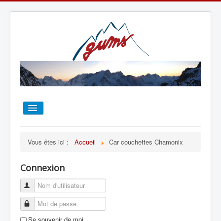
ACCUEIL
Vous êtes ici :
Accueil
Car couchettes Chamonix
TOUT SUR LE GUMS
Connexion
ESCALADE
ALPINISME
Se souvenir de moi