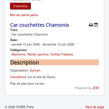
SKI DE RANDONNÉE
S'identifier
Mot de passe perdu
RANDONNÉE PÉDESTRE
Car couchettes Chamonix
RANDONNÉE SPORTIVE
Titre:
Car couchettes Chamonix
Date:
samedi 13 juin 2026
-
dimanche 14 juin 2026
Catégories:
Alpinisme
,
Rando sportive
,
Sorties Falaises
Description
Organisation:
Sylvain
.
Inscriptions
sur le site du Gums.
Pas de plan pour ce lieu
Powered by
JEM
© 2026 GUMS Paris
Haut de page