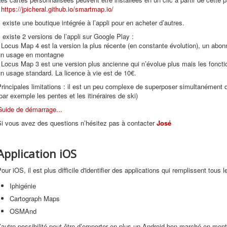
:
https://jpicheral.github.io/smartmap.io/
l existe une boutique intégrée à l’appli pour en acheter d’autres.
l existe 2 versions de l’appli sur Google Play :
 Locus Map 4 est la version la plus récente (en constante évolution), un abo
un usage en montagne
 Locus Map 3 est une version plus ancienne qui n’évolue plus mais les foncti
n usage standard. La licence à vie est de 10€.
rincipales limitations : il est un peu complexe de superposer simultanément
par exemple les pentes et les itinéraires de ski)
Guide de démarrage...
Si vous avez des questions n’hésitez pas à contacter
José
Application iOS
our iOS, il est plus difficile d'identifier des applications qui remplissent tous 
Iphigénie
Cartograph Maps
OSMAnd
’autre possibilité peut être d’emporter en plus un Android bon marché en mont