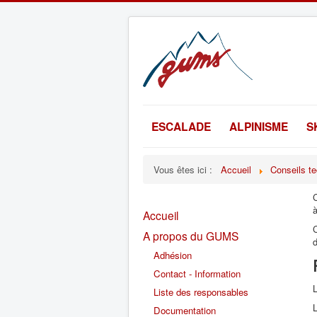
ESCALADE
ALPINISME
S
Vous êtes ici :
Accueil
Conseils t
C
à
Accueil
C
A propos du GUMS
d
Adhésion
Contact - Information
L
Liste des responsables
L
Documentation