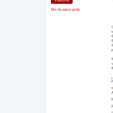
S'identifier
Mot de passe perdu
C
E
E
I
p
I
u
h
A
P
P
C