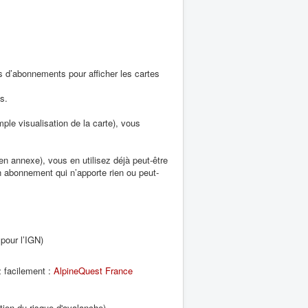
as d’abonnements pour afficher les cartes
s.
imple visualisation de la carte), vous
 en annexe), vous en utilisez déjà peut-être
 abonnement qui n’apporte rien ou peut-
pour l’IGN)
z facilement :
AlpineQuest France
tion du risque d'avalanche)