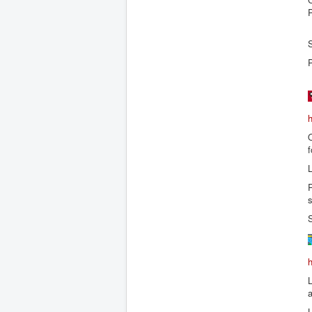
P
P
O
f
L
P
L
L