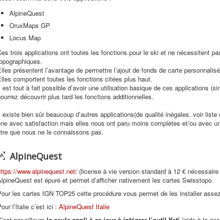
AlpineQuest
OruxMaps GP
Locus Map
es trois applications ont toutes les fonctions pour le ski et ne nécessitent p
topographiques.
lles présentent l’avantage de permettre l’ajout de fonds de carte personnalisé
lles comportent toutes les fonctions citées plus haut.
l est tout à fait possible d’avoir une utilisation basique de ces applications (s
ourrez découvrir plus tard les fonctions additionnelles.
l existe bien sûr beaucoup d’autres applications(de qualité inégales, voir liste
ne avec satisfaction mais elles nous ont paru moins complètes et/ou avec un
être que nous ne le connaissons pas.
AlpineQuest
ttps://www.alpinequest.net/
(license à vie version standard à 12 € nécessaire 
lpineQuest est épuré et permet d’afficher nativement les cartes Swisstopo.
our les cartes IGN TOP25 cette procédure vous permet de les installer asse
our l’Italie c’est ici :
AlpineQuest Italie
’est par ailleurs
la seule appli à ce jour à intégrer l’outil Yeti
(aide à la ges