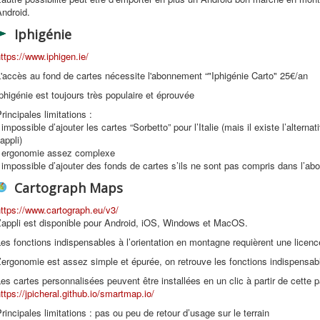
ndroid.
Iphigénie
ttps://www.iphigen.ie/
'accès au fond de cartes nécessite l'abonnement “"Iphigénie Carto" 25€/an
phigénie est toujours très populaire et éprouvée
rincipales limitations :
 impossible d’ajouter les cartes “Sorbetto” pour l’Italie (mais il existe l’altern
’appli)
- ergonomie assez complexe
 impossible d’ajouter des fonds de cartes s’ils ne sont pas compris dans l’a
Cartograph Maps
ttps://www.cartograph.eu/v3/
’appli est disponible pour Android, iOS, Windows et MacOS.
es fonctions indispensables à l’orientation en montagne requièrent une licenc
’ergonomie est assez simple et épurée, on retrouve les fonctions indispensabl
es cartes personnalisées peuvent être installées en un clic à partir de cette p
ttps://jpicheral.github.io/smartmap.io/
rincipales limitations : pas ou peu de retour d’usage sur le terrain