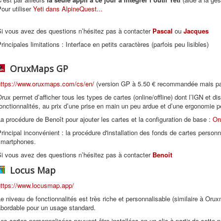
our utiliser
Yeti dans AlpineQuest...
Si vous avez des questions n’hésitez pas à contacter
Pascal
ou
Jacques
rincipales limitations : Interface en petits caractères (parfois peu lisibles)
OruxMaps GP
https://www.oruxmaps.com/cs/en/
(version GP à 5.50 € recommandée mais pa
rux permet d’afficher tous les types de cartes (online/offline) dont l’IGN et 
onctionnalités, au prix d’une prise en main un peu ardue et d’une ergonomie pe
a procédure de Benoît pour ajouter les cartes et la configuration de base :
Or
rincipal inconvénient : la procédure d'installation des fonds de cartes personn
smartphones.
Si vous avez des questions n’hésitez pas à contacter
Benoit
Locus Map
https://www.locusmap.app/
e niveau de fonctionnalités est très riche et personnalisable (similaire à Or
abordable pour un usage standard.
es cartes personnalisées peuvent être installées en un clic à partir de cette 