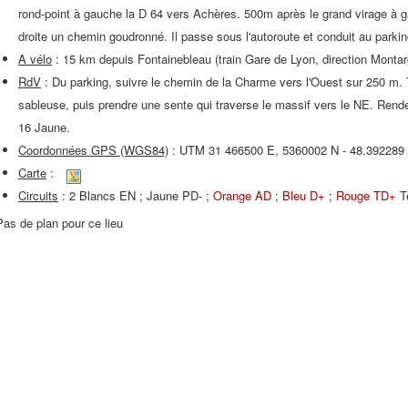
rond-point à gauche la D 64 vers Achères. 500m après le grand virage à 
droite un chemin goudronné. Il passe sous l'autoroute et conduit au parkin
A vélo
: 15 km depuis Fontainebleau (train Gare de Lyon, direction Monta
RdV
: Du parking, suivre le chemin de la Charme vers l'Ouest sur 250 m. 
sableuse, puis prendre une sente qui traverse le massif vers le NE. Rend
16 Jaune.
Coordonnées GPS (WGS84)
: UTM 31 466500 E, 5360002 N - 48.392289
Carte
:
Circuits
: 2 Blancs EN ; Jaune PD- ;
Orange AD
;
Bleu D+
;
Rouge TD+
Té
Pas de plan pour ce lieu