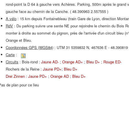
rond-point la D 64 à gauche vers Achères. Parking, 500m après le grand 
gauche face au chemin de la Canche. ( 48.390963 2.557555 )
A vélo
: 15 km depuis Fontainebleau (train Gare de Lyon, direction Monta
RdV
: Du parking suivre une sente NE pour rejoindre le chemin du Bois Ro
monter à droite au sommet du pignon, près de l'arrivée d'un circuit bleu (n
Orange et Bleu.
Coordonnées GPS (WGS84)
: UTM 31 5359832 N, 467636 E - 48.390819
Carte
:
Circuits
: Bois-rond :
Jaune AD-
;
Orange AD+
;
Bleu D+
;
Rouge ED-
Rochers de la Reine :
Jaune PD+
;
Bleu D+
Drei Zinnen
:
Jaune PD+
;
Orange AD
;
Bleu D+
Pas de plan pour ce lieu