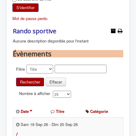
SKI DE RANDONNÉE
S'identifier
Mot de passe perdu
RANDONNÉE PÉDESTRE
Rando sportive
RANDONNÉE SPORTIVE
Aucune description disponible pour l'instant
Évènements
Filtre
Rechercher
Effacer
Nombre à afficher
Date
Titre
Catégorie
Sam 19 Sep 26
-
Dim 20 Sep 26
/