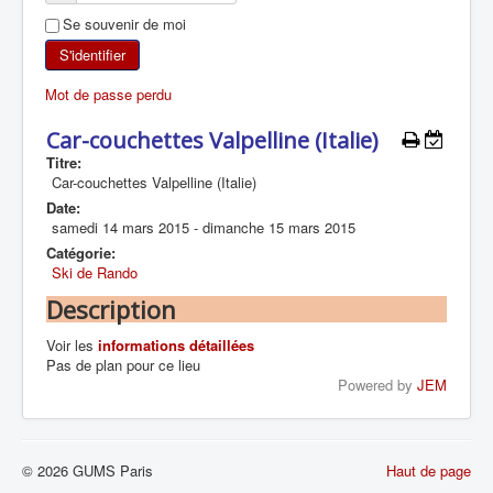
Se souvenir de moi
SKI DE RANDONNÉE
S'identifier
RANDONNÉE PÉDESTRE
Mot de passe perdu
RANDONNÉE SPORTIVE
Car-couchettes Valpelline (Italie)
Titre:
Car-couchettes Valpelline (Italie)
Date:
samedi 14 mars 2015
-
dimanche 15 mars 2015
Catégorie:
Ski de Rando
Description
Voir les
informations détaillées
Pas de plan pour ce lieu
Powered by
JEM
© 2026 GUMS Paris
Haut de page