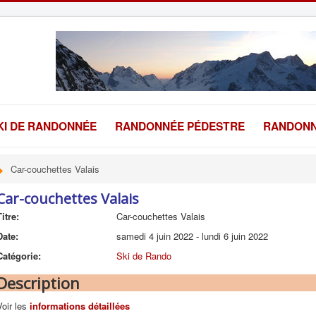
KI DE RANDONNÉE
RANDONNÉE PÉDESTRE
RANDONN
Car-couchettes Valais
Car-couchettes Valais
Titre:
Car-couchettes Valais
Date:
samedi 4 juin 2022
-
lundi 6 juin 2022
Catégorie:
Ski de Rando
Description
Voir les
informations détaillées