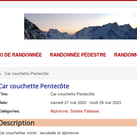
KI DE RANDONNÉE
RANDONNÉE PÉDESTRE
RANDONN
Car couchette Pentecôte
Car couchette Pentecôte
Titre:
Car couchette Pentecôte
Date:
samedi 27 mai 2023
-
lundi 29 mai 2023
Catégories:
Alpinisme
,
Sorties Falaises
Description
Car couchettes mixte : escalade et alpinisme