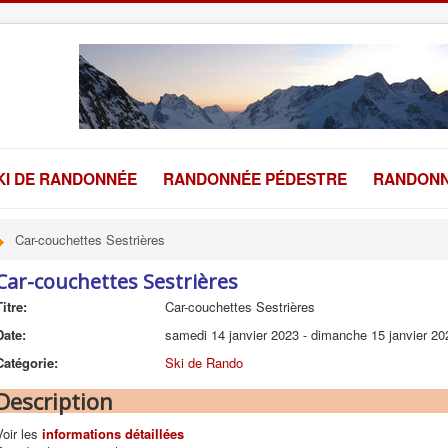
KI DE RANDONNÉE
RANDONNÉE PÉDESTRE
RANDONN
Car-couchettes Sestrières
Car-couchettes Sestrières
Titre:
Car-couchettes Sestrières
Date:
samedi 14 janvier 2023
-
dimanche 15 janvier 20
Catégorie:
Ski de Rando
Description
Voir les
informations détaillées