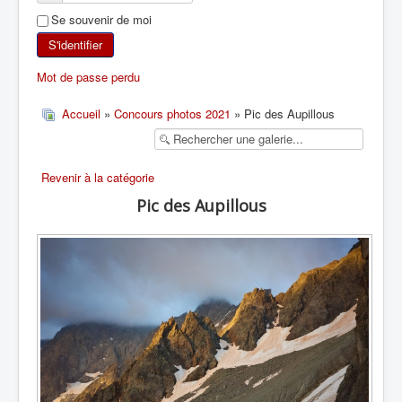
Se souvenir de moi
SKI DE RANDONNÉE
S'identifier
RANDONNÉE PÉDESTRE
Mot de passe perdu
RANDONNÉE SPORTIVE
Accueil
»
Concours photos 2021
» Pic des Aupillous
Revenir à la catégorie
Pic des Aupillous