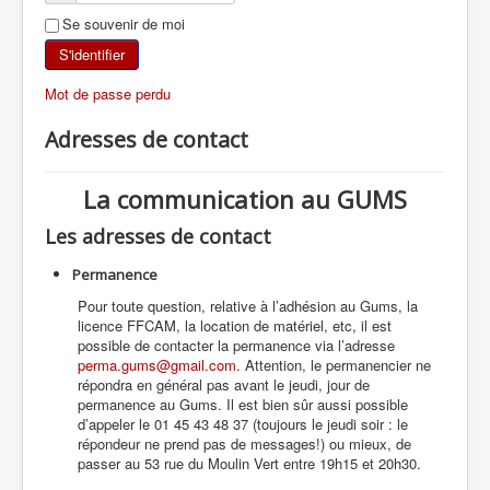
Se souvenir de moi
SKI DE RANDONNÉE
S'identifier
RANDONNÉE PÉDESTRE
Mot de passe perdu
RANDONNÉE SPORTIVE
Adresses de contact
La communication au GUMS
Les adresses de contact
Permanence
Pour toute question, relative à l’adhésion au Gums, la
licence FFCAM, la location de matériel, etc, il est
possible de contacter la permanence via l’adresse
perma.gums@gmail.com
. Attention, le permanencier ne
répondra en général pas avant le jeudi, jour de
permanence au Gums. Il est bien sûr aussi possible
d’appeler le 01 45 43 48 37 (toujours le jeudi soir : le
répondeur ne prend pas de messages!) ou mieux, de
passer au 53 rue du Moulin Vert entre 19h15 et 20h30.