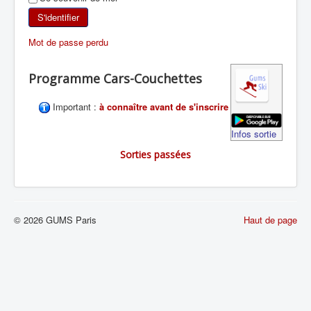
SKI DE RANDONNÉE
S'identifier
Mot de passe perdu
RANDONNÉE PÉDESTRE
Programme Cars-Couchettes
RANDONNÉE SPORTIVE
Important :
à connaître avant de s'inscrire
Infos sortie
Sorties passées
© 2026 GUMS Paris
Haut de page