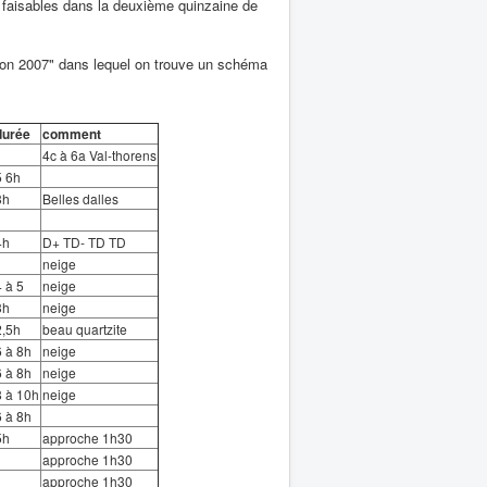
 faisables dans la deuxième quinzaine de
iton 2007" dans lequel on trouve un schéma
durée
comment
4c à 6a Val-thorens
5 6h
3h
Belles dalles
4h
D+ TD- TD TD
neige
4 à 5
neige
3h
neige
2,5h
beau quartzite
6 à 8h
neige
6 à 8h
neige
8 à 10h
neige
6 à 8h
5h
approche 1h30
approche 1h30
approche 1h30