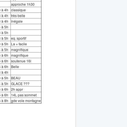
approche 1h30
3 à 4h
classique
3 à 4h
très belle
3 à 4h
inégale
4 à 5h
3 à 5h
3 à 5h
eq. sportif
3 à 5h
La + facile
4 à 5h
magnifique
5 à 6h
magnifique
5 à 6h
soutenue 16l
5 à 6h
Belle
3 à 4h
3 à 5h
BEAU
4 à 5h
GLACE ???
5 à 6h
2h appr
5 à 6h
14L pas sommet
6 à 8h
gde voie montagne