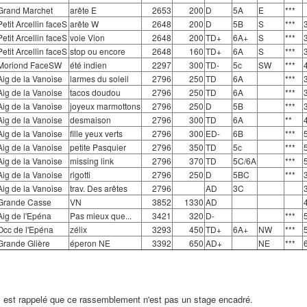
Grand Marchet
arête E
2653
200
D
5A
E
***
Petit Arcellin faceS
arête W
2648
200
D
5B
S
***
Petit Arcellin faceS
voie Vion
2648
200
TD+
6A+
S
***
Petit Arcellin faceS
stop ou encore
2648
160
TD+
6A
S
***
Moriond FaceSW
été indien
2297
300
TD-
5c
SW
***
Aig de la Vanoise
larmes du soleil
2796
250
TD
6A
***
Aig de la Vanoise
tacos doudou
2796
250
TD
6A
***
Aig de la Vanoise
joyeux marmottons
2796
250
D
5B
***
Aig de la Vanoise
desmaison
2796
300
TD
6A
**
Aig de la Vanoise
fille yeux verts
2796
300
ED-
6B
***
Aig de la Vanoise
petite Pasquier
2796
350
TD
5c
***
Aig de la Vanoise
missing link
2796
370
TD
5C/6A
***
Aig de la Vanoise
rigotti
2796
250
D
5BC
***
Aig de la Vanoise
trav. Des arêtes
2796
AD
3C
Grande Casse
VN
3852
1330
AD
Aig de l'Epéna
Pas mieux que...
3421
320
D-
***
Occ de l'Epéna
zélix
3293
450
TD+
6A+
NW
***
Grande Glière
éperon NE
3392
650
AD+
NE
***
l est rappelé que ce rassemblement n'est pas un stage encadré.