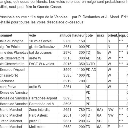
angles, coinceurs ou friends. Les voies retenues en neige sont probablement
uillet, sauf peut-être la Grande Casse.
rincipale source : "Le topo de la Vanoise. par P. Deslandes et J. Morel Ed
étaillé pour toutes les voies d'escalade ci-dessous.
sommet
voie
altitude
hauteur
cote
max
orient.
equ.
dalle du borgne
10 voies école
2750
150
S
***
aig. De Péclet
gl. de Gréboulaz
3651
1000
PD
N
cime des Planettes
bal du cosmos
2976
300
TD
5c
W
***
pte Observatoire
arête W
3015
300
AD
5B
W
***
pte Observatoire
FACE W 4 voies
3015
350
D+TD
W
***
dôme de l'Arpont
3599
1100
PD AD
W
Chasseforêt
3585
1000
PD
W
Réchasse
3212
700
F
W
mont Pelve
arête W
3261
AD-
W
dômes de Vanoise
PD
dômes de Vanoise
Parrachée-Arpont
3695
PD
dômes de Vanoise
Parrachée-col V
3695
PD
Grand Marchet
Zone interdite
2651
780
TD+
6A+
NW
***
Grand Marchet
Parc Astérix
2651
450
TD
6A
NW
***
Grand Marchet
pilier E
2651
200
D+
5B
E
***
Grand Marchet
Meli-mélo
2652
200
TD
6A
E
***