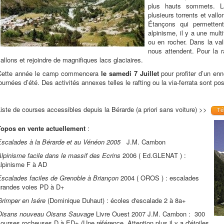
plus hauts sommets. L
plusieurs torrents et val
Étançons qui permetten
alpinisme, il y a une mult
ou en rocher. Dans la va
nous attendent. Pour la r
allons et rejoindre de magnifiques lacs glaciaires.
Cette année le camp commencera
le samedi 7 Juillet
pour profiter d’un e
ournées d’été. Des activités annexes telles le rafting ou la via-ferrata sont p
iste de courses accessibles depuis la Bérarde (a priori sans voiture) >>
Té
Topos en vente actuellement
:
Escalades à la Bérarde et au Vénéon 2005
J.M. Cambon
lpinisme facile dans le massif des Ecrins
2006 ( Ed.GLENAT ) :
alpinisme F à AD
Escalades faciles de Grenoble à Briançon
2004 ( OROS ) : escalades
grandes voies PD à D+
Grimper en Isére
(Dominique Duhaut) : écoles d'escalade 2 à 8a+
Oisans nouveau Oisans Sauvage
Livre Ouest 2007 J.M. Cambon : 300
ourses rocheuses D à ED+ (Une référence. Attention plus il y a d'étoiles