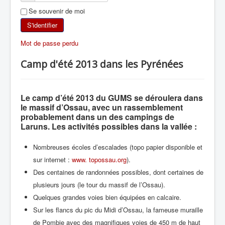
Se souvenir de moi
SKI DE RANDONNÉE
S'identifier
RANDONNÉE PÉDESTRE
Mot de passe perdu
RANDONNÉE SPORTIVE
Camp d'été 2013 dans les Pyrénées
Le camp d’été 2013 du GUMS se déroulera dans
le massif d’Ossau, avec un rassemblement
probablement dans un des campings de
Laruns. Les activités possibles dans la vallée :
Nombreuses écoles d’escalades (topo papier disponible et
sur internet :
www. topossau.org
).
Des centaines de randonnées possibles, dont certaines de
plusieurs jours (le tour du massif de l’Ossau).
Quelques grandes voies bien équipées en calcaire.
Sur les flancs du pic du Midi d’Ossau, la fameuse muraille
de Pombie avec des magnifiques voies de 450 m de haut