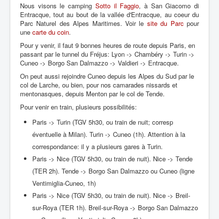
Nous visons le camping
Sotto il Faggio
, à San Giacomo di
Entracque, tout au bout de la vallée d'Entracque, au coeur du
Parc Naturel des Alpes Maritimes. Voir le
site du Parc
pour
une
carte du coin
.
Pour y venir, il faut 9 bonnes heures de route depuis Paris, en
passant par le tunnel du Fréjus: Lyon -> Chambéry -> Turin ->
Cuneo -> Borgo San Dalmazzo -> Valdieri -> Entracque.
On peut aussi rejoindre Cuneo depuis les Alpes du Sud par le
col de Larche, ou bien, pour nos camarades nissards et
mentonasques, depuis Menton par le col de Tende.
Pour venir en train, plusieurs possibilités:
Paris -> Turin (TGV 5h30, ou train de nuit; corresp
éventuelle à Milan). Turin -> Cuneo (1h). Attention à la
correspondance: il y a plusieurs gares à Turin.
Paris -> Nice (TGV 5h30, ou train de nuit). Nice -> Tende
(TER 2h). Tende -> Borgo San Dalmazzo ou Cuneo (ligne
Ventimiglia-Cuneo, 1h)
Paris -> Nice (TGV 5h30, ou train de nuit). Nice -> Breil-
sur-Roya (TER 1h). Breil-sur-Roya -> Borgo San Dalmazzo