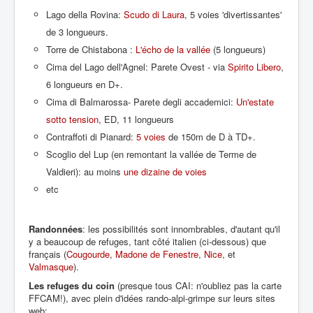
Lago della Rovina:
Scudo di Laura
, 5 voies 'divertissantes'
de 3 longueurs.
Torre de Chistabona :
L'écho de la vallée
(5 longueurs)
Cima del Lago dell'Agnel: Parete Ovest - via
Spirito Libero
,
6 longueurs en D+.
Cima di Balmarossa- Parete degli accademici:
Un'estate
sotto tension
, ED, 11 longueurs
Contraffoti di Pianard:
5 voies
de 150m de D à TD+.
Scoglio del Lup (en remontant la vallée de Terme de
Valdieri): au moins
une dizaine de voies
etc
Randonnées
: les possibilités sont innombrables, d'autant qu'il
y a beaucoup de refuges, tant côté italien (ci-dessous) que
français (
Cougourde
,
Madone de Fenestre
,
Nice
, et
Valmasque
).
Les refuges du coin
(presque tous CAI: n'oubliez pas la carte
FFCAM!), avec plein d'idées rando-alpi-grimpe sur leurs sites
web: