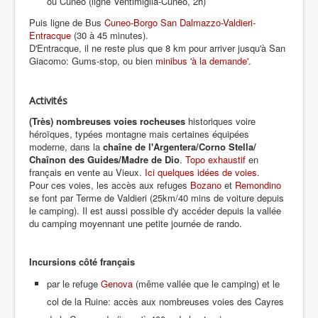
ou Cuneo (ligne Ventimiglia-Cuneo, 2h)
Puis ligne de Bus
Cuneo-Borgo San Dalmazzo-Valdieri-
Entracque
(30 à 45 minutes).
D'Entracque, il ne reste plus que 8 km pour arriver jusqu'à San
Giacomo: Gums-stop, ou bien
minibus 'à la demande'
.
Activités
(Très) nombreuses voies rocheuses
historiques voire
héroïques, typées montagne mais certaines équipées
moderne, dans la
chaîne de l'Argentera/Corno Stella/
Chaînon des Guides/Madre de Dio
.
Topo exhaustif
en
français en vente au Vieux.
Ici quelques idées de voies
.
Pour ces voies, les accès aux refuges
Bozano
et
Remondino
se font par Terme de Valdieri (25km/40 mins de voiture depuis
le camping). Il est aussi possible d'y accéder depuis la vallée
du camping moyennant une petite journée de rando.
Incursions côté français
par le refuge
Genova
(même vallée que le camping) et le
col de la Ruine: accès aux nombreuses voies des Cayres