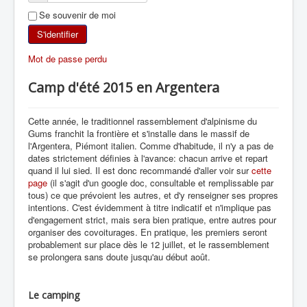
Se souvenir de moi
SKI DE RANDONNÉE
S'identifier
RANDONNÉE PÉDESTRE
Mot de passe perdu
RANDONNÉE SPORTIVE
Camp d'été 2015 en Argentera
Cette année, le traditionnel rassemblement d'alpinisme du
Gums franchit la frontière et s'installe dans le massif de
l'Argentera, Piémont italien. Comme d'habitude, il n'y a pas de
dates strictement définies à l'avance: chacun arrive et repart
quand il lui sied. Il est donc recommandé d'aller voir sur
cette
page
(il s'agit d'un google doc, consultable et remplissable par
tous) ce que prévoient les autres, et d'y renseigner ses propres
intentions. C'est évidemment à titre indicatif et n'implique pas
d'engagement strict, mais sera bien pratique, entre autres pour
organiser des covoiturages. En pratique, les premiers seront
probablement sur place dès le 12 juillet, et le rassemblement
se prolongera sans doute jusqu'au début août.
Le camping