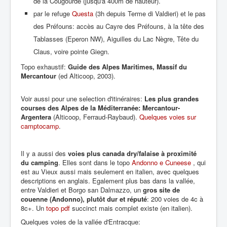
de la Cougourde (jusqu'à 400m de hauteur).
par le refuge
Questa
(3h depuis Terme di Valdieri) et le pas
des Préfouns: accès au Cayre des Préfouns, à la tête des
Tablasses (Eperon NW), Aiguilles du Lac Nègre, Tête du
Claus, voire pointe Giegn.
Topo exhaustif:
Guide des Alpes Maritimes, Massif du
Mercantour
(ed Alticoop, 2003).
Voir aussi pour une selection d'itinéraires:
Les plus grandes
courses des Alpes de la Méditerranée: Mercantour-
Argentera
(Alticoop, Ferraud-Raybaud).
Quelques voies sur
camptocamp
.
Il y a aussi des
voies plus canada dry/falaise à proximité
du camping
. Elles sont dans le topo
Andonno e Cuneese
, qui
est au Vieux aussi mais seulement en italien, avec quelques
descriptions en anglais. Egalement plus bas dans la vallée,
entre Valdieri et Borgo san Dalmazzo, un
gros site de
couenne (Andonno), plutôt dur et réputé
: 200 voies de 4c à
8c+. Un
topo pdf
succinct mais complet existe (en italien).
Quelques voies de la vallée d'Entracque: