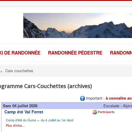
KI DE RANDONNÉE
RANDONNÉE PÉDESTRE
RANDONN
Cars couchettes
ogramme Cars-Couchettes (archives)
Important :
à connaître av
Sam 04 juillet 2026
Escalade - Alpi
Camp été Val Ferret
Participants
Camp d'été du Gums +- du 4 Juillet au 1er Août
Plus d'infos...