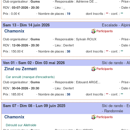
Club organisateur :
- Responsable : Adrienne DE ...
- Prise
Gums
RDV :
- Lieu : _
- Date 
03-07-2026 - 20:30
Prix : 0.00 €
- Nombre de places :
dont Inscrits :
- conf. :
19
**
**
Sam 13 - Dim 14 juin 2026
Escalade - Alpi
Chamonix
Participants
Club organisateur :
- Responsable : Sylvain ROUX
- Prise
Gums
RDV :
- Lieu : Denfert
- Date 
12-06-2026 - 20:30
Prix : 150.00 €
- Nombre de places :
dont Inscrits :
- conf. :
38
**
**
Ven 01 - Sam 02 - Dim 03 mai 2026
Ski de rando - A
Zinal ou Zermatt
Participants
Car annulé (manque d'encadrants)
Club organisateur :
- Responsable : Edouard ARGE...
- Prise
Gums
RDV :
- Lieu : Denfert
- Date 
30-04-2026 - 20:30
Prix : 185.00 €
- Nombre de places :
dont Inscrits :
- conf. :
38
**
**
Sam 07 - Dim 08 - Lun 09 juin 2025
Ski de rando - E
- Randonnée
Chamonix
Participants
Dérouté sur Ailefroide