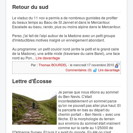
Retour du sud
Le viaduc du 11 nov a permis a de nombreux gumistes de profiter
du beaux temps au Baou de St Jannet et dans le Mercantour.
Escalade au baou, rando, plus ou moins alpine dans le Mercantour.
Perso, j'ai fait de l'alpi autour de la Madone avec un petit groupe
d'irréductibles motives malgré un enneigement abondant.
Au programme: un petit couloir nord (entre le petit et le grand caire
de la Madone), une arête mixte (traversee du caire Barel), une face
nord au Pon...
Lire davantage
Par :
Thomas BOURDEL
- le mercredi 17 novembre 2010
Commentaires (0)
Lire davantage
Lettre d'Écosse
Je pense que nous étions au sommet
du Ben Nevis. C'était
incontestablement un sommet parce
qu'on ne pouvait pas aller plus haut. Et
la pancarte en bas au départ du
chemin portait « Ben Nevis » avec une
flèche. Et la morphologie du terrain
aux environs du sommet était vraiment
comme sur la carte au 1/25000 de
l'Ordnance Survey. Et puis il y avait du monde. En été on n'est