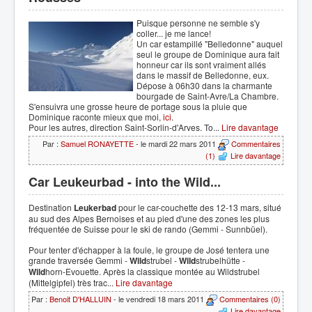
Puisque personne ne semble s'y
coller... je me lance!
Un car estampillé "Belledonne" auquel
seul le groupe de Dominique aura fait
honneur car ils sont vraiment allés
dans le massif de Belledonne, eux.
Dépose à 06h30 dans la charmante
bourgade de Saint-Avre/La Chambre.
S'ensuivra une grosse heure de portage sous la pluie que
Dominique raconte mieux que moi,
ici
.
Pour les autres, direction Saint-Sorlin-d'Arves. To...
Lire davantage
Par :
Samuel RONAYETTE
- le mardi 22 mars 2011
Commentaires
(1)
Lire davantage
Car Leukeurbad - into the Wild...
Destination
Leukerbad
pour le car-couchette des 12-13 mars, situé
au sud des Alpes Bernoises et au pied d'une des zones les plus
fréquentée de Suisse pour le ski de rando (Gemmi - Sunnbüel).
Pour tenter d'échapper à la foule, le groupe de José tentera une
grande traversée Gemmi -
Wild
strubel -
Wild
strubelhütte -
Wild
horn-Evouette. Après la classique montée au Wildstrubel
(Mittelgipfel) très trac...
Lire davantage
Par :
Benoit D'HALLUIN
- le vendredi 18 mars 2011
Commentaires (0)
Lire davantage