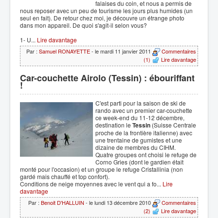
falaises du coin, et nous a permis de
nous reposer avec un peu de tourisme les jours plus humides (un
seul en fait). De retour chez moi, je découvre un étrange photo
dans mon appareil. De quoi s'agit-il selon vous?
1- U...
Lire davantage
Par :
Samuel RONAYETTE
- le mardi 11 janvier 2011
Commentaires
(1)
Lire davantage
Car-couchette Airolo (Tessin) : ébouriffant
!
C'est parti pour la saison de ski de
rando avec un premier car-couchette
ce week-end du 11-12 décembre,
destination le
Tessin
(Suisse Centrale
proche de la frontière italienne) avec
une trentaine de gumistes et une
dizaine de membres du CIHM.
Quatre groupes ont choisi le refuge de
Corno Gries (dont le gardien était
monté pour l'occasion) et un groupe le refuge Cristallinia (non
gardé mais chauffé et top confort).
Conditions de neige moyennes avec le vent qui a fo...
Lire
davantage
Par :
Benoit D'HALLUIN
- le lundi 13 décembre 2010
Commentaires
(2)
Lire davantage