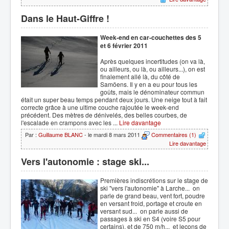
Dans le Haut-Giffre !
Week-end en car-couchettes des 5
et 6 février 2011
Après quelques incertitudes (on va là,
ou ailleurs, ou là, ou ailleurs...), on est
finalement allé là, du côté de
Samöens. Il y en a eu pour tous les
goûts, mais le dénominateur commun
était un super beau temps pendant deux jours. Une neige tout à fait
correcte grâce à une ultime couche rajoutée le week-end
précédent. Des mètres de dénivelés, des belles courbes, de
l'escalade en crampons avec les ...
Lire davantage
Par :
Guillaume BLANC
- le mardi 8 mars 2011
Commentaires (1)
Lire davantage
Vers l'autonomie : stage ski...
Premières indiscrétions sur le stage de
ski "vers l'autonomie" à Larche... on
parle de grand beau, vent fort, poudre
en versant froid, portage et croute en
versant sud... on parle aussi de
passages à ski en S4 (voire S5 pour
certains), et de 750 m/h... et leçons de