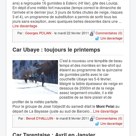
ans) a regroupée 16 gumistes à Estenc (Ht Var), gite des Louiqs.
En dépit d'une météo fort mauvaise (temps correct le dimanche de
l'arrivée et le dernier jour, 3 jours de fortes chutes de neige, risques
3 et 4), un programme de substitution a permis de sortir tous les
jours sans exception, avec quelques belles descentes dans une ...
Lire davantage
Par :
Georges POLIAN
- le mardi 22 février 2011
Commentaires (0)
Lire davantage
Car Ubaye : toujours le printemps
C'est à nouveau une tempête de beau
temps et des montées en tee-shirt qui
étaient au programme de la quinzaine
de gumistes partis avec le car-
couchette Ubaye les 5-6 février.
Malgré la faible épaisseur de neige en
dessous de 2000m et de la neige
assez largement croutée, il a été
possible de se faire plaisir et de
profiter de la météo parfaite.
Pour le groupe de José l'objectif du samedi était le
Mont Pelat
au
départ de La Bayasse (juste au sud de Barcelo...
Lire davantage
Par :
Benoit D'HALLUIN
- le mardi 8 février 2011
Commentaires (0)
Lire davantage
Car Tarentaise : Avril en Janvier...