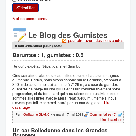
SKI DE RANDONNÉE
S'identifier
Mot de passe perdu
RANDONNÉE PÉDESTRE
Le Blog des Gumistes
RANDONNÉE SPORTIVE
pour être averti des nouveautés
Il faut s'identifier pour poster
Baruntse : 1, gumistes : 0.5
Retour d'expé au Népal, dans le Khumbu...
Cinq semaines fabuleuses au milieu des plus hautes montagnes
du monde. Certes, nous avons échoué sur le Baruntse, stoppant à
300 m de ce sommet qui culmine à 7129 m, à cause de grandes
quantités de neige fraîche qui ralentissait considérablement notre
progression, et du brouillard qui a eu raison de nous. Mais, nous
sommes allés flirter avec le Mera Peak (6400 m), même si nous
n'avons pas fait le sommet, barré par un mur de glace...
Lire
davantage
Par :
Guillaume BLANC
- le mardi 17 mai 2011
Commentaires (0)
Lire davantage
Un car Belledonne dans les Grandes
Rousses