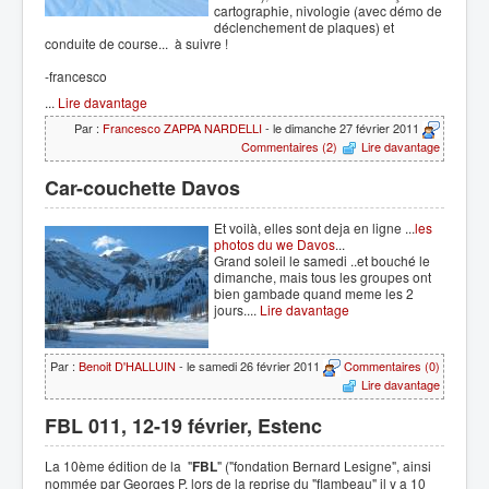
cartographie, nivologie (avec démo de
déclenchement de plaques) et
conduite de course... à suivre !
-francesco
...
Lire davantage
Par :
Francesco ZAPPA NARDELLI
- le dimanche 27 février 2011
Commentaires (2)
Lire davantage
Car-couchette Davos
Et voilà, elles sont deja en ligne ...
les
photos du we Davos
...
Grand soleil le samedi ..et bouché le
dimanche, mais tous les groupes ont
bien gambade quand meme les 2
jours....
Lire davantage
Par :
Benoit D'HALLUIN
- le samedi 26 février 2011
Commentaires (0)
Lire davantage
FBL 011, 12-19 février, Estenc
La 10ème édition de la "
FBL
" ("fondation Bernard Lesigne", ainsi
nommée par Georges P. lors de la reprise du "flambeau" il y a 10