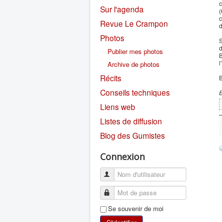
c
Sur l'agenda
(
c
Revue Le Crampon
d
Photos
S
d
Publier mes photos
B
l
Archive de photos
Récits
B
Conseils techniques
E
Liens web
Listes de diffusion
Blog des Gumistes
Connexion
Se souvenir de moi