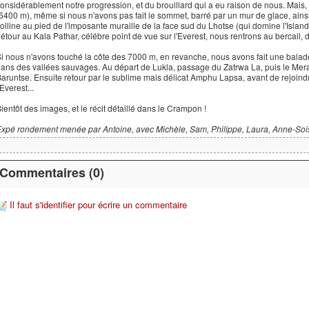
onsidérablement notre progression, et du brouillard qui a eu raison de nous. Mais,
6400 m), même si nous n'avons pas fait le sommet, barré par un mur de glace, ains
olline au pied de l'imposante muraille de la face sud du Lhotse (qui domine l'Island
étour au Kala Pathar, célébre point de vue sur l'Everest, nous rentrons au bercail, d
i nous n'avons touché la côte des 7000 m, en revanche, nous avons fait une balade
ans des vallées sauvages. Au départ de Lukla, passage du Zatrwa La, puis le Mer
aruntse. Ensuite retour par le sublime mais délicat Amphu Lapsa, avant de rejoind
'Everest...
ientôt des images, et le récit détaillé dans le Crampon !
xpé rondement menée par Antoine, avec Michèle, Sam, Philippe, Laura, Anne-Sois
Commentaires (0)
Il faut s'identifier pour écrire un commentaire