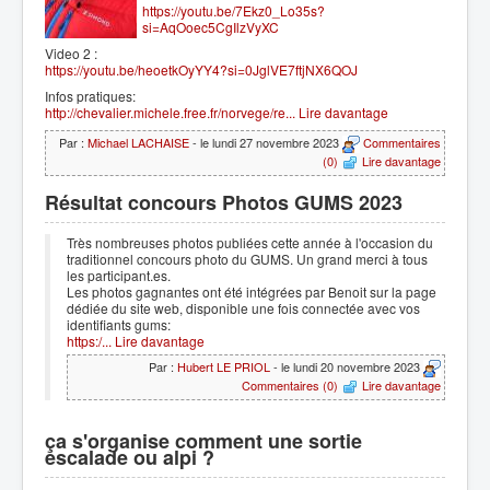
https://youtu.be/7Ekz0_Lo35s?
si=AqOoec5CgIlzVyXC
Video 2 :
https://youtu.be/heoetkOyYY4?si=0JglVE7ftjNX6QOJ
Infos pratiques:
http://chevalier.michele.free.fr/norvege/re...
Lire davantage
Par :
Michael LACHAISE
- le lundi 27 novembre 2023
Commentaires
(0)
Lire davantage
Résultat concours Photos GUMS 2023
Très nombreuses photos publiées cette année à l'occasion du
traditionnel concours photo du GUMS. Un grand merci à tous
les participant.es.
Les photos gagnantes ont été intégrées par Benoit sur la page
dédiée du site web, disponible une fois connectée avec vos
identifiants gums:
https:/...
Lire davantage
Par :
Hubert LE PRIOL
- le lundi 20 novembre 2023
Commentaires (0)
Lire davantage
ça s'organise comment une sortie
escalade ou alpi ?