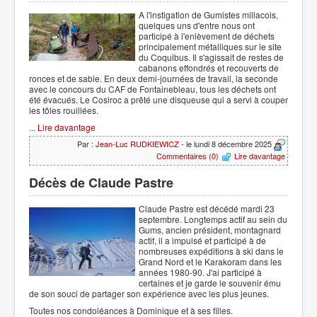
A l'instigation de Gumistes millacois,
quelques uns d'entre nous ont
participé à l'enlèvement de déchets
principalement métalliques sur le site
du Coquibus. Il s'agissait de restes de
cabanons effondrés et recouverts de
ronces et de sable. En deux demi-journées de travail, la seconde
avec le concours du CAF de Fontainebleau, tous les déchets ont
été évacués. Le Cosiroc a prêté une disqueuse qui a servi à couper
les tôles rouillées.
...
Lire davantage
Par :
Jean-Luc RUDKIEWICZ
- le lundi 8 décembre 2025
Commentaires (0)
Lire davantage
Décès de Claude Pastre
Claude Pastre est décédé mardi 23
septembre. Longtemps actif au sein du
Gums, ancien président, montagnard
actif, il a impulsé et participé à de
nombreuses expéditions à ski dans le
Grand Nord et le Karakoram dans les
années 1980-90. J'ai participé à
certaines et je garde le souvenir ému
de son souci de partager son expérience avec les plus jeunes.
Toutes nos condoléances à Dominique et à ses filles.