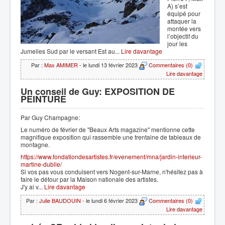
A) s’est
équipé pour
attaquer la
montée vers
l’objectif du
jour les
Jumelles Sud par le versant Est au...
Lire davantage
Par :
Max AMIMER
- le lundi 13 février 2023
Commentaires (0)
Lire davantage
Un conseil de Guy: EXPOSITION DE
PEINTURE
Par Guy Champagne:
Le numéro de février de "Beaux Arts magazine" mentionne cette
magnifique exposition qui rassemble une trentaine de tableaux de
montagne.
https://www.fondationdesartistes.fr/evenement/mna/jardin-interieur-
martine-dubile/
Si vos pas vous conduisent vers Nogent-sur-Marne, n'hésitez pas à
faire le détour par la Maison nationale des artistes.
J'y ai v...
Lire davantage
Par :
Julie BAUDOUIN
- le lundi 6 février 2023
Commentaires (0)
Lire davantage