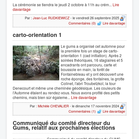
La cérémonie se tiendra le jeudi 2 octobre à 11h au crém...
Lire
davantage
Par :
Jean-Luc RUDKIEWICZ
- le vendredi 26 septembre 2025
Commentaires (0)
Lire davantage
carto-orientation 1
Le gums a organisé cet automne pour
la première fois un stage de carto-
orientation 1 (cad initiation). Après 2
soirées théoriques, 16 stagiaires et 5
encadrants ont parcouru, carte et
boussole en main, la forêt de
Fontainebleau et y ont découvert une
roche éponge, des fontaines, la grotte
Colinet, l'abri Troubetzkoï, la tour
Denecourt et même une cheminée géodésique. Les couleurs de
l'Automne étaient au rendez-vous. Nous avons profité des petits
chemins, mais bien sûr égaleme...
Lire davantage
Par :
Michèle CHEVALIER
- le dimanche 17 novembre 2024
Commentaires (1)
Lire davantage
Communiqué du comité directeur du
Gums, relatif aux prochaines élections
Communiqué du comité directeur du GUMS,