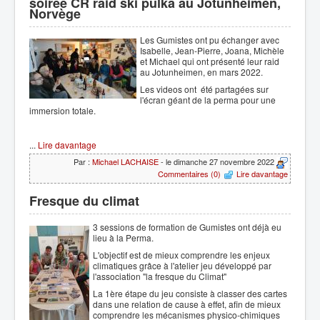
soirée CR raid ski pulka au Jotunheimen,
Norvège
Les Gumistes ont pu échanger avec
Isabelle, Jean-Pierre, Joana, Michèle
et Michael qui ont présenté leur raid
au Jotunheimen, en mars 2022.
Les videos ont été partagées sur
l'écran géant de la perma pour une
immersion totale.
...
Lire davantage
Par :
Michael LACHAISE
- le dimanche 27 novembre 2022
Commentaires (0)
Lire davantage
Fresque du climat
3 sessions de formation de Gumistes ont déjà eu
lieu à la Perma.
L'objectif est de mieux comprendre les enjeux
climatiques grâce à l'atelier jeu développé par
l'association "la fresque du Climat"
La 1ère étape du jeu consiste à classer des cartes
dans une relation de cause à effet, afin de mieux
comprendre les mécanismes physico-chimiques