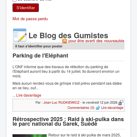
SKI DE RANDONNÉE
S'identifier
Mot de passe perdu
RANDONNÉE PÉDESTRE
Le Blog des Gumistes
RANDONNÉE SPORTIVE
pour être averti des nouveautés
Il faut s'identifier pour poster
Parking de l'Eléphant
L'ONF informe que des travaux de réfection du parking de
l'Eléphant auront lieu à partir du 14 juillet. Ils dureront environ un
mois.
Mais aucun rendez-vous de grimpe n'est prévu pendant ces dates
en ce lieu, ouf...
...
Lire davantage
Par :
Jean-Luc RUDKIEWICZ
- le vendredi 12 juin 2026
Commentaires (0)
Lire davantage
Rétrospective 2025 : Raid à ski-pulka dans
le parc national du Sarek, Suède
Retour sur le raid à ski-pulka de mars 2025,