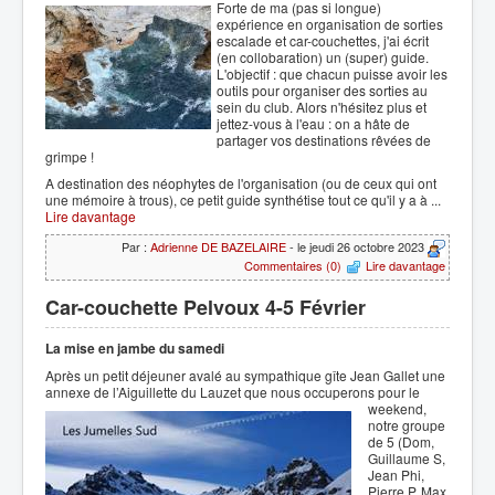
Forte de ma (pas si longue)
expérience en organisation de sorties
escalade et car-couchettes, j'ai écrit
(en collobaration) un (super) guide.
L'objectif : que chacun puisse avoir les
outils pour organiser des sorties au
sein du club. Alors n'hésitez plus et
jettez-vous à l'eau : on a hâte de
partager vos destinations rêvées de
grimpe !
A destination des néophytes de l'organisation (ou de ceux qui ont
une mémoire à trous), ce petit guide synthétise tout ce qu'il y a à ...
Lire davantage
Par :
Adrienne DE BAZELAIRE
- le jeudi 26 octobre 2023
Commentaires (0)
Lire davantage
Car-couchette Pelvoux 4-5 Février
La mise en jambe du samedi
Après un petit déjeuner avalé au sympathique gîte Jean Gallet une
annexe de l’Aiguillette du Lauzet que
nous occuperons pour le
weekend,
notre groupe
de 5 (Dom,
Guillaume S,
Jean Phi,
Pierre P, Max