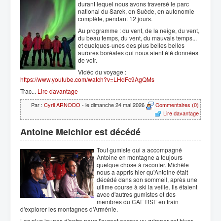
durant lequel nous avons traversé le parc
national du Sarek, en Suède, en autonomie
complète, pendant 12 jours.
Au programme : du vent, de la neige, du vent,
du beau temps, du vent, du mauvais temps...
et quelques-unes des plus belles belles
aurores boréales qui nous aient été données
de voir.
Vidéo du voyage :
https://www.youtube.com/watch?v=LHdFc9AgQMs
Trac...
Lire davantage
Par :
Cyril ARNODO
- le dimanche 24 mai 2026
Commentaires (0)
Lire davantage
Antoine Melchior est décédé
Tout gumiste qui a accompagné
Antoine en montagne a toujours
quelque chose à raconter. Michèle
nous a appris hier qu'Antoine était
décédé dans son sommeil, après une
ultime course à ski la veille. Ils étaient
avec d'autres gumistes et des
membres du CAF RSF en train
d'explorer les montagnes d'Arménie.
Les plus jeunes d'entre nous l'auront encore vu grimper cet hiver