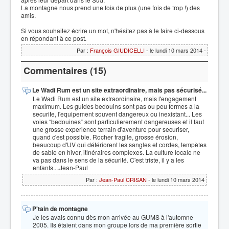
La montagne nous prend une fois de plus (une fois de trop !) des
amis.
Si vous souhaitez écrire un mot, n'hésitez pas à le faire ci-dessous
en répondant à ce post.
Par :
François GIUDICELLI
- le lundi 10 mars 2014 -
Commentaires (15)
Le Wadi Rum est un site extraordinaire, mais pas sécurisé...
Le Wadi Rum est un site extraordinaire, mais l'engagement
maximum. Les guides bedouins sont pas ou peu formes a la
securite, l'equipement souvent dangereux ou inexistant... Les
voies “bedouines“ sont particulierement dangereuses et il faut
une grosse experience terrain d'aventure pour securiser,
quand c'est possible. Rocher fragile, grosse érosion,
beaucoup d'UV qui détériorent les sangles et cordes, tempètes
de sable en hiver, itinéraires complexes. La culture locale ne
va pas dans le sens de la sécurité. C'est triste, il y a les
enfants....Jean-Paul
Par :
Jean-Paul CRISAN
- le lundi 10 mars 2014
P'tain de montagne
Je les avais connu dès mon arrivée au GUMS à l'automne
2005. Ils étaient dans mon groupe lors de ma première sortie