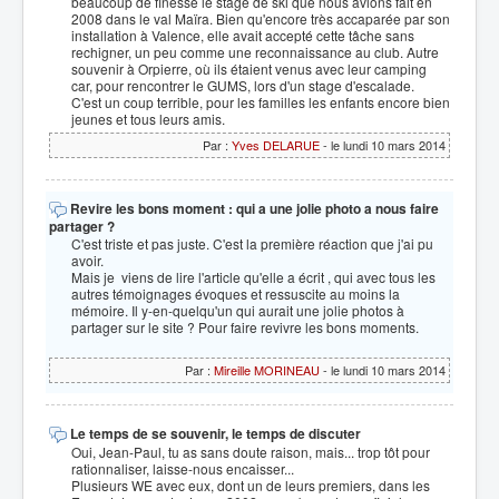
beaucoup de finesse le stage de ski que nous avions fait en
2008 dans le val Maïra. Bien qu'encore très accaparée par son
installation à Valence, elle avait accepté cette tâche sans
rechigner, un peu comme une reconnaissance au club. Autre
souvenir à Orpierre, où ils étaient venus avec leur camping
car, pour rencontrer le GUMS, lors d'un stage d'escalade.
C'est un coup terrible, pour les familles les enfants encore bien
jeunes et tous leurs amis.
Par :
Yves DELARUE
- le lundi 10 mars 2014
Revire les bons moment : qui a une jolie photo a nous faire
partager ?
C'est triste et pas juste. C'est la première réaction que j'ai pu
avoir.
Mais je viens de lire l'article qu'elle a écrit , qui avec tous les
autres témoignages évoques et ressuscite au moins la
mémoire. Il y-en-quelqu'un qui aurait une jolie photos à
partager sur le site ? Pour faire revivre les bons moments.
Par :
Mireille MORINEAU
- le lundi 10 mars 2014
Le temps de se souvenir, le temps de discuter
Oui, Jean-Paul, tu as sans doute raison, mais... trop tôt pour
rationnaliser, laisse-nous encaisser...
Plusieurs WE avec eux, dont un de leurs premiers, dans les