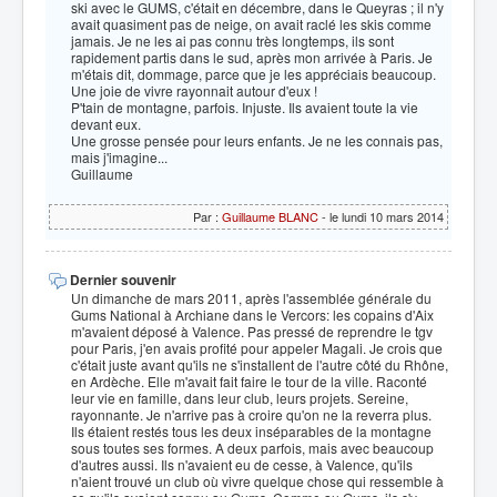
ski avec le GUMS, c'était en décembre, dans le Queyras ; il n'y
avait quasiment pas de neige, on avait raclé les skis comme
jamais. Je ne les ai pas connu très longtemps, ils sont
rapidement partis dans le sud, après mon arrivée à Paris. Je
m'étais dit, dommage, parce que je les appréciais beaucoup.
Une joie de vivre rayonnait autour d'eux !
P'tain de montagne, parfois. Injuste. Ils avaient toute la vie
devant eux.
Une grosse pensée pour leurs enfants. Je ne les connais pas,
mais j'imagine...
Guillaume
Par :
Guillaume BLANC
- le lundi 10 mars 2014
Dernier souvenir
Un dimanche de mars 2011, après l'assemblée générale du
Gums National à Archiane dans le Vercors: les copains d'Aix
m'avaient déposé à Valence. Pas pressé de reprendre le tgv
pour Paris, j'en avais profité pour appeler Magali. Je crois que
c'était juste avant qu'ils ne s'installent de l'autre côté du Rhône,
en Ardèche. Elle m'avait fait faire le tour de la ville. Raconté
leur vie en famille, dans leur club, leurs projets. Sereine,
rayonnante. Je n'arrive pas à croire qu'on ne la reverra plus.
Ils étaient restés tous les deux inséparables de la montagne
sous toutes ses formes. A deux parfois, mais avec beaucoup
d'autres aussi. Ils n'avaient eu de cesse, à Valence, qu'ils
n'aient trouvé un club où vivre quelque chose qui ressemble à