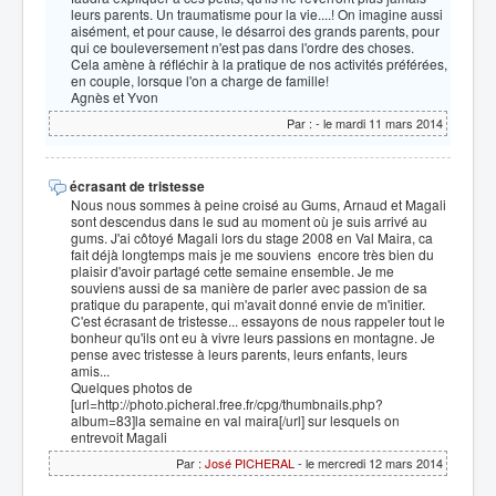
leurs parents. Un traumatisme pour la vie....! On imagine aussi
aisément, et pour cause, le désarroi des grands parents, pour
qui ce bouleversement n'est pas dans l'ordre des choses.
Cela amène à réfléchir à la pratique de nos activités préférées,
en couple, lorsque l'on a charge de famille!
Agnès et Yvon
Par :
- le mardi 11 mars 2014
écrasant de tristesse
Nous nous sommes à peine croisé au Gums, Arnaud et Magali
sont descendus dans le sud au moment où je suis arrivé au
gums. J'ai côtoyé Magali lors du stage 2008 en Val Maira, ca
fait déjà longtemps mais je me souviens encore très bien du
plaisir d'avoir partagé cette semaine ensemble. Je me
souviens aussi de sa manière de parler avec passion de sa
pratique du parapente, qui m'avait donné envie de m'initier.
C'est écrasant de tristesse... essayons de nous rappeler tout le
bonheur qu'ils ont eu à vivre leurs passions en montagne. Je
pense avec tristesse à leurs parents, leurs enfants, leurs
amis...
Quelques photos de
[url=http://photo.picheral.free.fr/cpg/thumbnails.php?
album=83]la semaine en val maira[/url] sur lesquels on
entrevoit Magali
Par :
José PICHERAL
- le mercredi 12 mars 2014