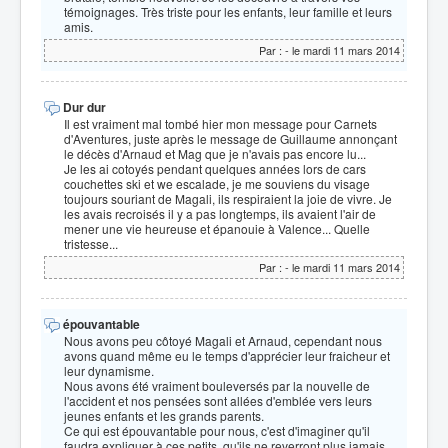
témoignages. Très triste pour les enfants, leur famille et leurs
amis.
Par :
- le mardi 11 mars 2014
Dur dur
Il est vraiment mal tombé hier mon message pour Carnets
d'Aventures, juste après le message de Guillaume annonçant
le décès d'Arnaud et Mag que je n'avais pas encore lu...
Je les ai cotoyés pendant quelques années lors de cars
couchettes ski et we escalade, je me souviens du visage
toujours souriant de Magali, ils respiraient la joie de vivre. Je
les avais recroisés il y a pas longtemps, ils avaient l'air de
mener une vie heureuse et épanouie à Valence... Quelle
tristesse...
Par :
- le mardi 11 mars 2014
épouvantable
Nous avons peu côtoyé Magali et Arnaud, cependant nous
avons quand même eu le temps d'apprécier leur fraicheur et
leur dynamisme.
Nous avons été vraiment bouleversés par la nouvelle de
l'accident et nos pensées sont allées d'emblée vers leurs
jeunes enfants et les grands parents.
Ce qui est épouvantable pour nous, c'est d'imaginer qu'il
faudra expliquer à ces petits, qu'ils ne reverront plus jamais