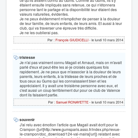
ce qu'ils avaient connu au Gums. Comme au Gums, ils s'y
étaient ensuite impliqués sans retenue, ce qui n'étonnera
personne tant le partage et la disponibilité leur étaient des
valeurs naturelles, évidentes.
Je ne peux évidemment m'empêcher de penser à la douleur
de leur famille, de leurs enfants, de leurs amis. Et aussi à leur
club, qui va traverser une épreuve très difficile.
Je ne les oublierai pas.
Par :
François GIUDICELLI
- le lundi 10 mars 2014
tristesse
Je n'ai pas vraiment connu Magali et Arnaud, mais on m'avait
parlé d'eux et peut-être les ai-je croisés quelques fois
rapidement. Je ne peux que m'associer à la douleur de leurs
parents, leurs enfants, à la tristesse de leurs proches et de
tous ceux au Gums qui les connaissaient bien et les
appréciaient. Il y avait une troisième personne avec eux, et
c'est aussi un coup terriblement dur pour ce club de Valence
dont ils faisaient partie.
Par :
Samuel RONAYETTE
- le lundi 10 mars 2014
souvenir
J'ai relu avec émotion l'article que Magali avait écrit pour le
Crampon ([url]http://www.gumsparis.asso.fr/index.php/revue-
le-crampon/doc_download/124-val-maira[/url]) relatant avec