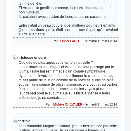
femme de tête.
Et Arnaud, la gentillesse même, toujours d'humeur égale (de
bon humeur).
Ils parlaient avec passion de leurs sorties en parapente.
Enfin c'était un beau couple, quel malheur pour leurs enfants
(je me souviens qu'elle était enceinte, savais pas qu'ils avaient
eu deux enfants).
Par :
Olivier FASTRE
- le mardi 11 mars 2014
tristesse encore
Que dire de plus après cette terrible nouvelle ?
Je me souviens de Magali et Arnaud, de leur passage par le
Gums. Ils me laissent l'image d'un couple sympathique,
dynamique, investi pour faire fonctionner le club. La montagne
faisait partie de leur vie comme de la notre et, si elle est très
souvent une source de plaisir immense, elle peut aussi parfois
être source de grande tristesse. Je ne les voyais plus depuis
leur départ pour le sud, mais je suis triste et pense à leurs
enfants que je ne connais pas.
Par :
Michèle CHEVALIER
- le mardi 11 mars 2014
terrible
sans connaître Magali et Arnaud, je suis très attristée par cette
brutale, terrible nouvelle. Je les découvre à travers vos