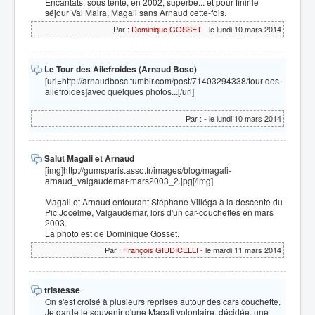
Encantats, sous tente, en 2002, superbe... et pour finir le
séjour Val Maira, Magali sans Arnaud cette-fois.
Par :
Dominique GOSSET
- le lundi 10 mars 2014
Le Tour des Ailefroides (Arnaud Bosc)
[url=http://arnaudbosc.tumblr.com/post/71403294338/tour-des-
ailefroides]avec quelques photos...[/url]
Par :
- le lundi 10 mars 2014
Salut Magali et Arnaud
[img]http://gumsparis.asso.fr/images/blog/magali-
arnaud_valgaudemar-mars2003_2.jpg[/img]
Magali et Arnaud entourant Stéphane Villéga à la descente du
Pic Jocelme, Valgaudemar, lors d'un car-couchettes en mars
2003.
La photo est de Dominique Gosset.
Par :
François GIUDICELLI
- le mardi 11 mars 2014
tristesse
On s'est croisé à plusieurs reprises autour des cars couchette.
Je garde le souvenir d'une Magali volontaire, décidée, une