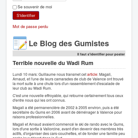
Se souvenir de moi
SKI DE RANDONNÉE
S'identifier
RANDONNÉE PÉDESTRE
Mot de passe perdu
RANDONNÉE SPORTIVE
Le Blog des Gumistes
Il faut s'identifier pour poster
Terrible nouvelle du Wadi Rum
Lundi 10 mars: Guillaume nous transmet cet
article
: Magali,
Arnaud, et l'une de leurs camarades de club de Valence ont trouvé
la mort suite à une chute lors d'un rassemblement d'escalade de
leur club au Wadi Rum.
C'est une nouvelle effroyable, qui retourne certainement tous ceux
d'entre nous qui les ont connus.
Magali a été permanencière de 2002 à 2005 environ, puis a été
secrétaire du Gums en 2006 avant de déménager à Valence pour
raisons professionnelles.
Magali et Arnaud avaient commencé le ski de rando avec le Gums,
lors d'une sortie à Vallorcine, avant d'en devenir des membres très
actifs, d'organiser des cars-couchettes, et de fonder une famille peu
après leur départ dans le Sud.