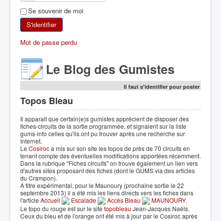
Se souvenir de moi
SKI DE RANDONNÉE
S'identifier
RANDONNÉE PÉDESTRE
Mot de passe perdu
RANDONNÉE SPORTIVE
Le Blog des Gumistes
Il faut s'identifier pour poster
Topos Bleau
Il apparait que certain(e)s gumistes apprécient de disposer des
fiches-circuits de la sortie programmée, et signalent sur la liste
gums-info celles qu'ils ont pu trouver après une recherche sur
Internet.
Le
Cosiroc
a mis sur son site les topos de près de 70 circuits en
tenant compte des éventuelles modifications apportées récemment.
Dans la rubrique "Fiches circuits" on trouve également un lien vers
d'autres sites proposant des fiches (dont le GUMS via des articles
du Crampon).
A titre expérimental, pour le Maunoury (prochaine sortie le 22
septembre 2013) il a été mis les liens directs vers les fiches dans
l'article
Accueil
Escalade
Accès Bleau
MAUNOURY
.
Le topo du rouge est sur le site
topobleau
Jean-Jacques Naëls.
Ceux du bleu et de l'orange ont été mis à jour par le Cosiroc après